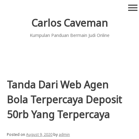
Skip
menu
to
content
Carlos Caveman
Kumpulan Panduan Bermain Judi Online
Tanda Dari Web Agen
Bola Terpercaya Deposit
50rb Yang Terpercaya
Posted on
August 9, 2020
by
admin