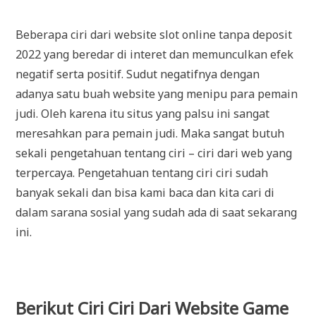
Beberapa ciri dari website slot online tanpa deposit
2022 yang beredar di interet dan memunculkan efek
negatif serta positif. Sudut negatifnya dengan
adanya satu buah website yang menipu para pemain
judi. Oleh karena itu situs yang palsu ini sangat
meresahkan para pemain judi. Maka sangat butuh
sekali pengetahuan tentang ciri – ciri dari web yang
terpercaya. Pengetahuan tentang ciri ciri sudah
banyak sekali dan bisa kami baca dan kita cari di
dalam sarana sosial yang sudah ada di saat sekarang
ini.
Berikut Ciri Ciri Dari Website Game