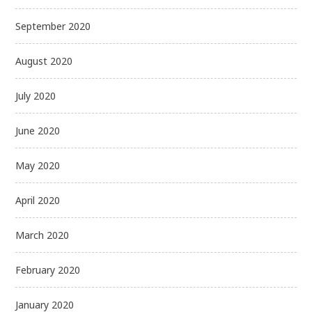
September 2020
August 2020
July 2020
June 2020
May 2020
April 2020
March 2020
February 2020
January 2020