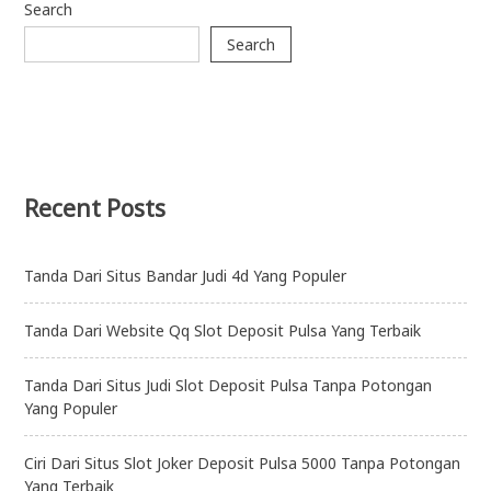
Search
Search
Recent Posts
Tanda Dari Situs Bandar Judi 4d Yang Populer
Tanda Dari Website Qq Slot Deposit Pulsa Yang Terbaik
Tanda Dari Situs Judi Slot Deposit Pulsa Tanpa Potongan
Yang Populer
Ciri Dari Situs Slot Joker Deposit Pulsa 5000 Tanpa Potongan
Yang Terbaik