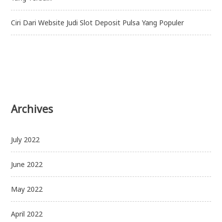
Ciri Dari Website Judi Slot Deposit Pulsa Yang Populer
Archives
July 2022
June 2022
May 2022
April 2022