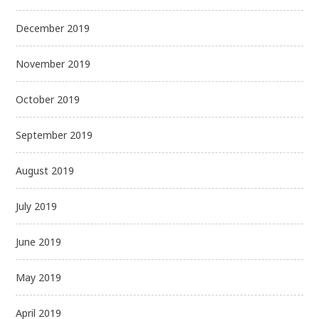
December 2019
November 2019
October 2019
September 2019
August 2019
July 2019
June 2019
May 2019
April 2019