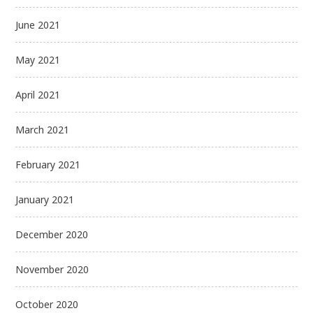
June 2021
May 2021
April 2021
March 2021
February 2021
January 2021
December 2020
November 2020
October 2020