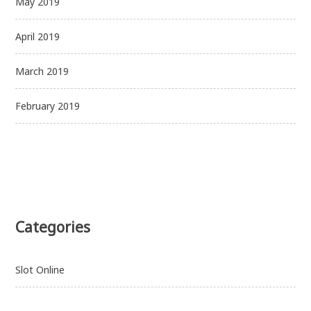
May 2019
April 2019
March 2019
February 2019
Categories
Slot Online