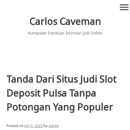
Skip
menu
to
content
Carlos Caveman
Kumpulan Panduan Bermain Judi Online
Tanda Dari Situs Judi Slot
Deposit Pulsa Tanpa
Potongan Yang Populer
Posted on
July 5, 2022
by
admin