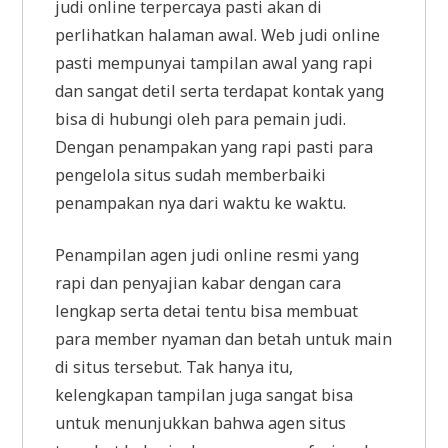
judi online terpercaya pasti akan di
perlihatkan halaman awal. Web judi online
pasti mempunyai tampilan awal yang rapi
dan sangat detil serta terdapat kontak yang
bisa di hubungi oleh para pemain judi.
Dengan penampakan yang rapi pasti para
pengelola situs sudah memberbaiki
penampakan nya dari waktu ke waktu.
Penampilan agen judi online resmi yang
rapi dan penyajian kabar dengan cara
lengkap serta detai tentu bisa membuat
para member nyaman dan betah untuk main
di situs tersebut. Tak hanya itu,
kelengkapan tampilan juga sangat bisa
untuk menunjukkan bahwa agen situs