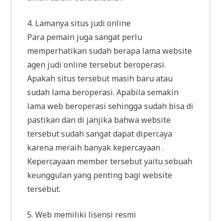
4. Lamanya situs judi online
Para pemain juga sangat perlu
memperhatikan sudah berapa lama website
agen judi online tersebut beroperasi.
Apakah situs tersebut masih baru atau
sudah lama beroperasi. Apabila semakin
lama web beroperasi sehingga sudah bisa di
pastikan dan di janjika bahwa website
tersebut sudah sangat dapat dipercaya
karena meraih banyak kepercayaan .
Kepercayaan member tersebut yaitu sebuah
keunggulan yang penting bagi website
tersebut.
5. Web memiliki lisensi resmi