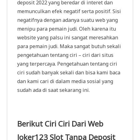
deposit 2022 yang beredar di interet dan
memunculkan efek negatif serta positif. Sisi
negatifnya dengan adanya suatu web yang
menipu para pemain judi. Oleh karena itu
website yang palsu ini sangat meresahkan
para pemain judi. Maka sangat butuh sekali
pengetahuan tentang ciri – ciri dari situs
yang terpercaya. Pengetahuan tentang ciri
ciri sudah banyak sekali dan bisa kami baca
dan kami cari di dalam media sosial yang
sudah ada di saat sekarang ini.
Berikut Ciri Ciri Dari Web
Joker123 Slot Tanpa Deposit