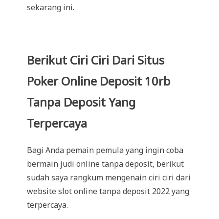
sekarang ini.
Berikut Ciri Ciri Dari Situs
Poker Online Deposit 10rb
Tanpa Deposit Yang
Terpercaya
Bagi Anda pemain pemula yang ingin coba
bermain judi online tanpa deposit, berikut
sudah saya rangkum mengenain ciri ciri dari
website slot online tanpa deposit 2022 yang
terpercaya.