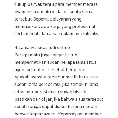
cukup banyak tentu para member merasa
nyaman saat main di dalam suatu situs
tersebut. Seperti, pelayanan yang
memuaskan, cara kerja yang profesional
serta mudah dan aman dalam bertraksaksi.
4. Lamanya situs judi online
Para pemain juga sangat butuh
memperhatikan sudah berapa lama situs
agen judi online tersebut beroperasi.
Apakah website tersebut masih baru atau
sudah lama beroperasi. Jika semakin lama
situs beroperasi maka sudah bisa di
pastikan dan di janjika bahwa situs tersebut
sudah sangat dapat diakui karena meraih
banyak kepercayaan . Kepercayaan member