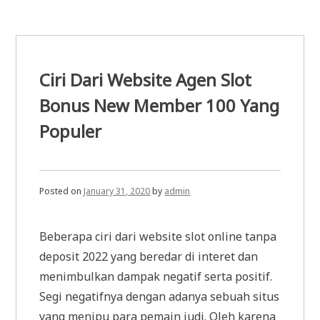
Ciri Dari Website Agen Slot
Bonus New Member 100 Yang
Populer
Posted on
January 31, 2020
by
admin
Beberapa ciri dari website slot online tanpa
deposit 2022 yang beredar di interet dan
menimbulkan dampak negatif serta positif.
Segi negatifnya dengan adanya sebuah situs
yang menipu para pemain judi. Oleh karena