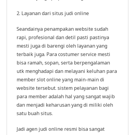
2. Layanan dari situs judi online
Seandainya penampakan website sudah
rapi, profesional dan detil pasti pastinya
mesti juga di barengi oleh layanan yang
terbaik juga. Para costumer service mesti
bisa ramah, sopan, serta berpengalaman
utk menghadapi dan melayani keluhan para
member slot online yang main-main di
website tersebut. sistem pelayanan bagi
para member adalah hal yang sangat wajib
dan menjadi keharusan yang di miliki oleh
satu buah situs.
Jadi agen judi online resmi bisa sangat