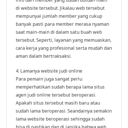
info dari member yang sudah duluan main
di website tersebut. Jikalau web tersebut
mempunyai jumlah member yang cukup
banyak pasti para member merasa nyaman
saat main-main di dalam satu buah web
tersebut. Seperti, layanan yang memuaskan,
cara kerja yang profesional serta mudah dan
aman dalam bertraksaksi.
4. Lamanya website judi online
Para pemain juga sangat perlu
memperhatikan sudah berapa lama situs
agen judi online tersebut beroperasi.
Apakah situs tersebut masih baru atau
sudah lama beroperasi. Seandainya semakin
lama website beroperasi sehingga sudah
bisa di pastikan dan di janjika bahwa web