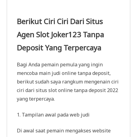
Berikut Ciri Ciri Dari Situs
Agen Slot Joker123 Tanpa
Deposit Yang Terpercaya
Bagi Anda pemain pemula yang ingin
mencoba main judi online tanpa deposit,
berikut sudah saya rangkum mengenain ciri
ciri dari situs slot online tanpa deposit 2022
yang terpercaya.
1. Tampilan awal pada web judi
Di awal saat pemain mengakses website