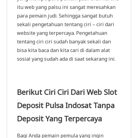
itu web yang palsu ini sangat meresahkan
para pemain judi. Sehingga sangat butuh
sekali pengetahuan tentang ciri – ciri dari
website yang terpercaya. Pengetahuan
tentang ciri ciri sudah banyak sekali dan
bisa kita baca dan kita cari di dalam alat
sosial yang sudah ada di saat sekarang ini.
Berikut Ciri Ciri Dari Web Slot
Deposit Pulsa Indosat Tanpa
Deposit Yang Terpercaya
Bagi Anda pemain pemula yang ingin