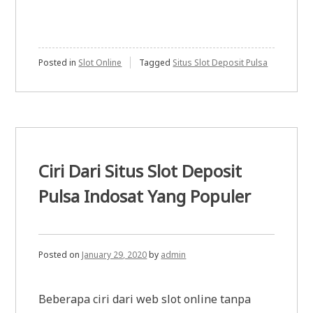
Posted in
Slot Online
Tagged
Situs Slot Deposit Pulsa
Ciri Dari Situs Slot Deposit
Pulsa Indosat Yang Populer
Posted on
January 29, 2020
by
admin
Beberapa ciri dari web slot online tanpa