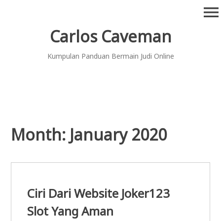
Skip
menu
to
content
Carlos Caveman
Kumpulan Panduan Bermain Judi Online
Month:
January 2020
Ciri Dari Website Joker123
Slot Yang Aman