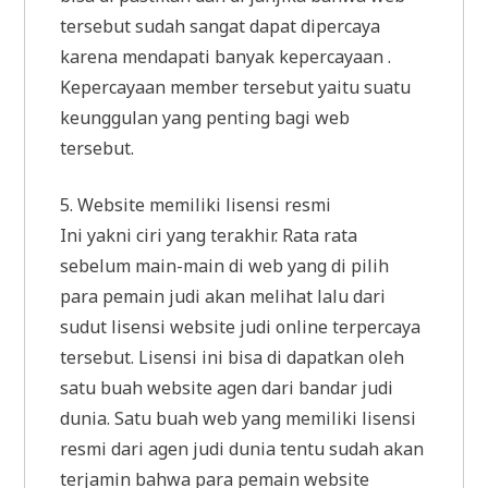
tersebut sudah sangat dapat dipercaya
karena mendapati banyak kepercayaan .
Kepercayaan member tersebut yaitu suatu
keunggulan yang penting bagi web
tersebut.
5. Website memiliki lisensi resmi
Ini yakni ciri yang terakhir. Rata rata
sebelum main-main di web yang di pilih
para pemain judi akan melihat lalu dari
sudut lisensi website judi online terpercaya
tersebut. Lisensi ini bisa di dapatkan oleh
satu buah website agen dari bandar judi
dunia. Satu buah web yang memiliki lisensi
resmi dari agen judi dunia tentu sudah akan
terjamin bahwa para pemain website