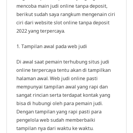
mencoba main judi online tanpa deposit,
berikut sudah saya rangkum mengenain ciri
ciri dari website slot online tanpa deposit
2022 yang terpercaya.
1. Tampilan awal pada web judi
Di awal saat pemain terhubung situs judi
online terpercaya tentu akan di tampilkan
halaman awal. Web judi online pasti
mempunyai tampilan awal yang rapi dan
sangat rincian serta terdapat kontak yang
bisa di hubungi oleh para pemain judi.
Dengan tampilan yang rapi pasti para
pengelola web sudah memberbaiki
tampilan nya dari waktu ke waktu.