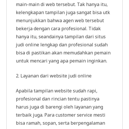
main-main di web tersebut. Tak hanya itu,
kelengkapan tampilan juga sangat bisa utk
menunjukkan bahwa agen web tersebut
bekerja dengan cara profesional. Tidak
hanya itu, seandainya tampilan dari situs
judi online lengkap dan profesional sudah
bisa di pastikan akan memudahkan pemain
untuk mencari yang apa pemain inginkan.
2. Layanan dari website judi online
Apabila tampilan website sudah rapi,
profesional dan rincian tentu pastinya
harus juga di barengi oleh layanan yang
terbaik juga. Para customer service mesti
bisa ramah, sopan, serta berpengalaman