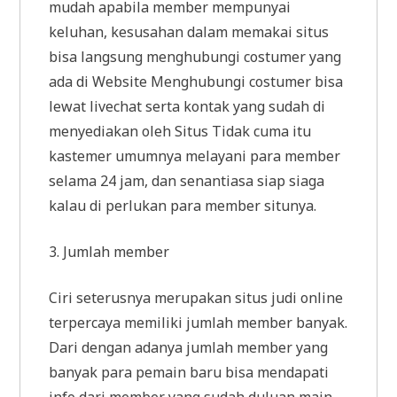
mudah apabila member mempunyai
keluhan, kesusahan dalam memakai situs
bisa langsung menghubungi costumer yang
ada di Website Menghubungi costumer bisa
lewat livechat serta kontak yang sudah di
menyediakan oleh Situs Tidak cuma itu
kastemer umumnya melayani para member
selama 24 jam, dan senantiasa siap siaga
kalau di perlukan para member situnya.
3. Jumlah member
Ciri seterusnya merupakan situs judi online
terpercaya memiliki jumlah member banyak.
Dari dengan adanya jumlah member yang
banyak para pemain baru bisa mendapati