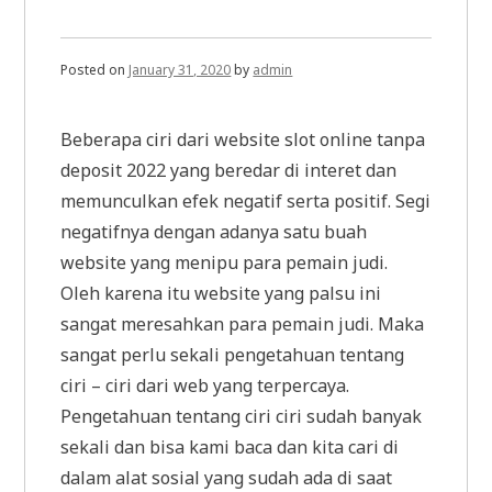
Posted on
January 31, 2020
by
admin
Beberapa ciri dari website slot online tanpa
deposit 2022 yang beredar di interet dan
memunculkan efek negatif serta positif. Segi
negatifnya dengan adanya satu buah
website yang menipu para pemain judi.
Oleh karena itu website yang palsu ini
sangat meresahkan para pemain judi. Maka
sangat perlu sekali pengetahuan tentang
ciri – ciri dari web yang terpercaya.
Pengetahuan tentang ciri ciri sudah banyak
sekali dan bisa kami baca dan kita cari di
dalam alat sosial yang sudah ada di saat