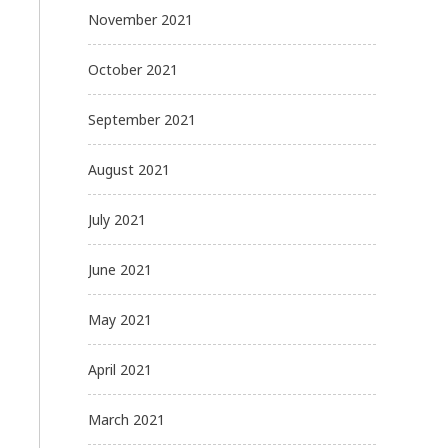
November 2021
October 2021
September 2021
August 2021
July 2021
June 2021
May 2021
April 2021
March 2021