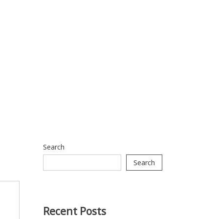
Search
Search
Recent Posts