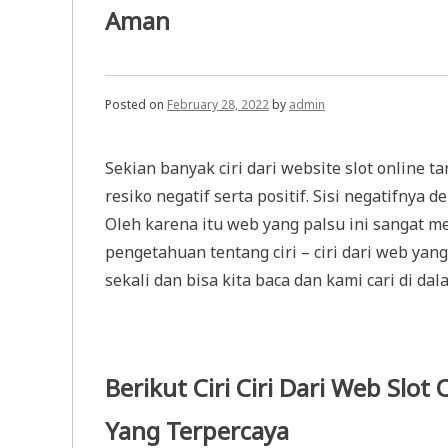
Aman
Posted on
February 28, 2022
by
admin
Sekian banyak ciri dari website slot online 
resiko negatif serta positif. Sisi negatifnya
Oleh karena itu web yang palsu ini sangat m
pengetahuan tentang ciri – ciri dari web yan
sekali dan bisa kita baca dan kami cari di dal
Berikut Ciri Ciri Dari Web Slo
Yang Terpercaya