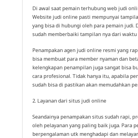
Di awal saat pemain terhubung web judi onli
Website judi online pasti mempunyai tampilan
yang bisa di hubungi oleh para pemain judi.
sudah memberbaiki tampilan nya dari waktu 
Penampakan agen judi online resmi yang rapi
bisa membuat para member nyaman dan betah 
kelengkapan penampilan juga sangat bisa b
cara profesional. Tidak hanya itu, apabila p
sudah bisa di pastikan akan memudahkan pe
2. Layanan dari situs judi online
Seandainya penampakan situs sudah rapi, prof
oleh pelayanan yang paling baik juga. Para p
berpengalaman utk menghadapi dan melayani