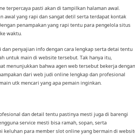
ne terpercaya pasti akan di tampilkan halaman awal.
 awal yang rapi dan sangat detil serta terdapat kontak
 Dengan penampakan yang rapi tentu para pengelola situs
ke waktu.
 dan penyajian info dengan cara lengkap serta detai tentu
untuk main di website tersebut. Tak hanya itu,
uat menunjukkan bahwa agen web tersebut bekerja denga
enampakan dari web judi online lengkap dan profesional
main utk mencari yang apa pemain inginkan.
esional dan detail tentu pastinya mesti juga di barengi
engguna service mesti bisa ramah, sopan, serta
 keluhan para member slot online yang bermain di websit