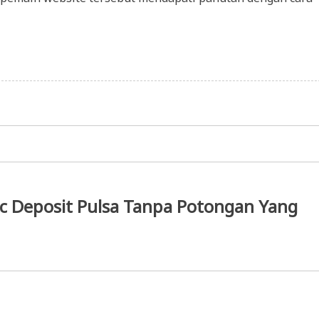
tic Deposit Pulsa Tanpa Potongan Yang