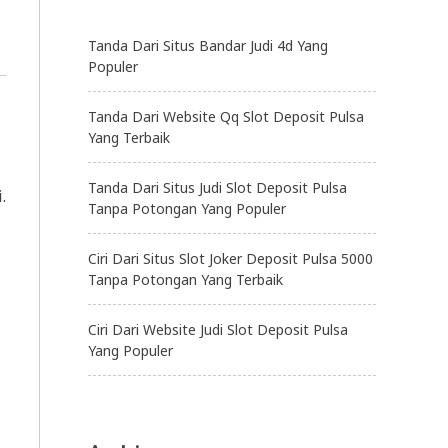
Tanda Dari Situs Bandar Judi 4d Yang
Populer
Tanda Dari Website Qq Slot Deposit Pulsa
Yang Terbaik
Tanda Dari Situs Judi Slot Deposit Pulsa
.
Tanpa Potongan Yang Populer
Ciri Dari Situs Slot Joker Deposit Pulsa 5000
Tanpa Potongan Yang Terbaik
Ciri Dari Website Judi Slot Deposit Pulsa
Yang Populer