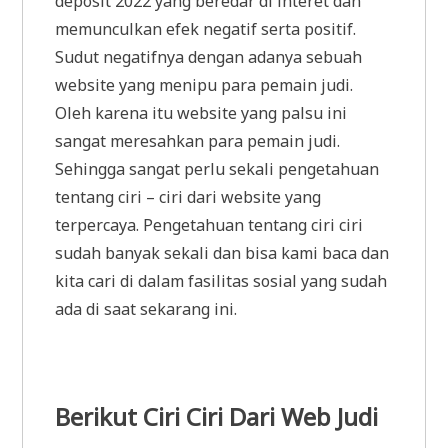
deposit 2022 yang beredar di interet dan
memunculkan efek negatif serta positif.
Sudut negatifnya dengan adanya sebuah
website yang menipu para pemain judi.
Oleh karena itu website yang palsu ini
sangat meresahkan para pemain judi.
Sehingga sangat perlu sekali pengetahuan
tentang ciri – ciri dari website yang
terpercaya. Pengetahuan tentang ciri ciri
sudah banyak sekali dan bisa kami baca dan
kita cari di dalam fasilitas sosial yang sudah
ada di saat sekarang ini.
Berikut Ciri Ciri Dari Web Judi