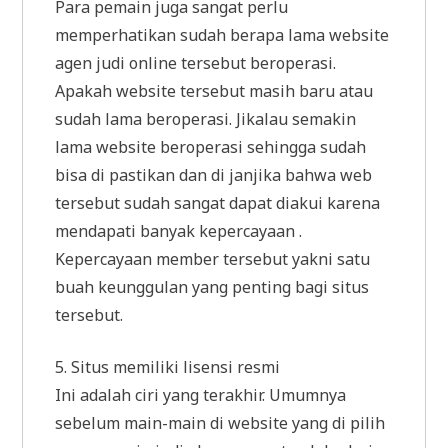
Para pemain juga sangat perlu
memperhatikan sudah berapa lama website
agen judi online tersebut beroperasi.
Apakah website tersebut masih baru atau
sudah lama beroperasi. Jikalau semakin
lama website beroperasi sehingga sudah
bisa di pastikan dan di janjika bahwa web
tersebut sudah sangat dapat diakui karena
mendapati banyak kepercayaan .
Kepercayaan member tersebut yakni satu
buah keunggulan yang penting bagi situs
tersebut.
5. Situs memiliki lisensi resmi
Ini adalah ciri yang terakhir. Umumnya
sebelum main-main di website yang di pilih