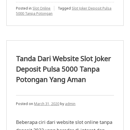
Posted in
Slot Online
Tagged
Slot Joker Deposit Pulsa
5000 Tanpa Potongan
Tanda Dari Website Slot Joker
Deposit Pulsa 5000 Tanpa
Potongan Yang Aman
Posted on
March 31, 2020
by
admin
Beberapa ciri dari website slot online tanpa