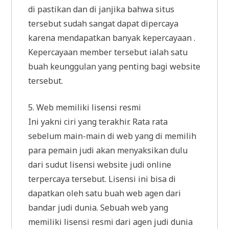
di pastikan dan di janjika bahwa situs
tersebut sudah sangat dapat dipercaya
karena mendapatkan banyak kepercayaan .
Kepercayaan member tersebut ialah satu
buah keunggulan yang penting bagi website
tersebut.
5. Web memiliki lisensi resmi
Ini yakni ciri yang terakhir. Rata rata
sebelum main-main di web yang di memilih
para pemain judi akan menyaksikan dulu
dari sudut lisensi website judi online
terpercaya tersebut. Lisensi ini bisa di
dapatkan oleh satu buah web agen dari
bandar judi dunia. Sebuah web yang
memiliki lisensi resmi dari agen judi dunia