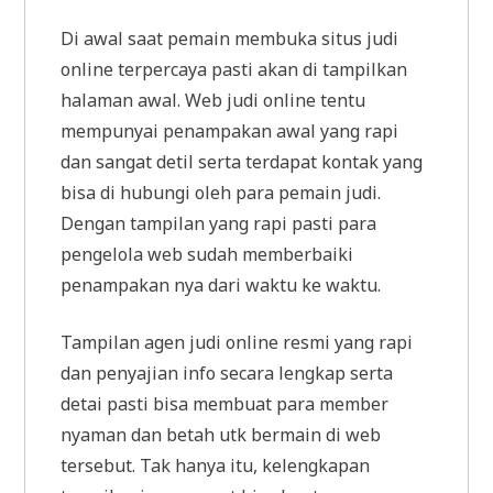
Di awal saat pemain membuka situs judi
online terpercaya pasti akan di tampilkan
halaman awal. Web judi online tentu
mempunyai penampakan awal yang rapi
dan sangat detil serta terdapat kontak yang
bisa di hubungi oleh para pemain judi.
Dengan tampilan yang rapi pasti para
pengelola web sudah memberbaiki
penampakan nya dari waktu ke waktu.
Tampilan agen judi online resmi yang rapi
dan penyajian info secara lengkap serta
detai pasti bisa membuat para member
nyaman dan betah utk bermain di web
tersebut. Tak hanya itu, kelengkapan