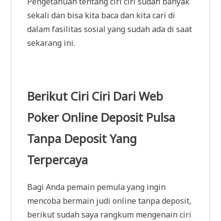
Pengetahuan tentang ciri ciri sudah banyak
sekali dan bisa kita baca dan kita cari di
dalam fasilitas sosial yang sudah ada di saat
sekarang ini.
Berikut Ciri Ciri Dari Web
Poker Online Deposit Pulsa
Tanpa Deposit Yang
Terpercaya
Bagi Anda pemain pemula yang ingin
mencoba bermain judi online tanpa deposit,
berikut sudah saya rangkum mengenain ciri