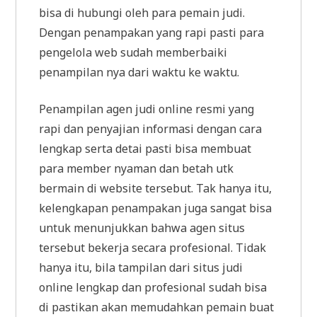
bisa di hubungi oleh para pemain judi.
Dengan penampakan yang rapi pasti para
pengelola web sudah memberbaiki
penampilan nya dari waktu ke waktu.
Penampilan agen judi online resmi yang
rapi dan penyajian informasi dengan cara
lengkap serta detai pasti bisa membuat
para member nyaman dan betah utk
bermain di website tersebut. Tak hanya itu,
kelengkapan penampakan juga sangat bisa
untuk menunjukkan bahwa agen situs
tersebut bekerja secara profesional. Tidak
hanya itu, bila tampilan dari situs judi
online lengkap dan profesional sudah bisa
di pastikan akan memudahkan pemain buat