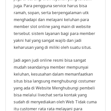
juga. Para pengguna service harus bisa
ramah, sopan, serta berpengalaman utk
menghadapi dan melayani keluhan para
member slot online yang main di website
tersebut. sistem layanan bagi para member
yakni hal yang sangat wajib dan jadi
keharusan yang di miliki oleh suatu situs.
Jadi agen judi online resmi bisa sangat
mudah seandainya member mempunyai
keluhan, kesusahan dalam memanfaatkan
situs bisa langsung menghubungi costumer
yang ada di Website Menghubungi pembeli
bisa melalui livechat serta kontak yang
sudah di menyediakan oleh Web Tidak cuma
itu customer rata rata melayani para