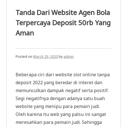
Tanda Dari Website Agen Bola
Terpercaya Deposit 50rb Yang
Aman
Posted on
March 29, 2020
by
admin
Beberapa ciri dari website slot online tanpa
deposit 2022 yang beredar di interet dan
memunculkan dampak negatif serta positif.
Segi negatifnya dengan adanya satu buah
website yang menipu para pemain judi.
Oleh karena itu web yang palsu ini sangat
meresahkan para pemain judi. Sehingga