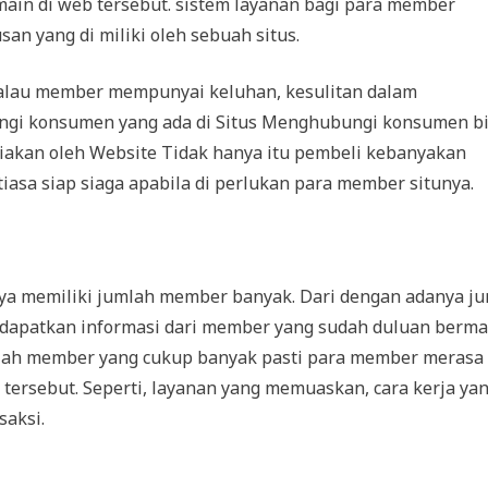
main di web tersebut. sistem layanan bagi para member
an yang di miliki oleh sebuah situs.
ikalau member mempunyai keluhan, kesulitan dalam
gi konsumen yang ada di Situs Menghubungi konsumen b
diakan oleh Website Tidak hanya itu pembeli kebanyakan
asa siap siaga apabila di perlukan para member situnya.
rcaya memiliki jumlah member banyak. Dari dengan adanya j
apatkan informasi dari member yang sudah duluan bermai
umlah member yang cukup banyak pasti para member merasa
tersebut. Seperti, layanan yang memuaskan, cara kerja ya
saksi.