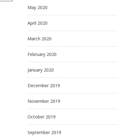
May 2020
April 2020
March 2020
February 2020
January 2020
December 2019
November 2019
October 2019
September 2019