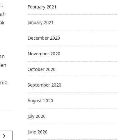
i.
February 2021
dah
ak
January 2021
December 2020
November 2020
an
gen
October 2020
nia.
September 2020
August 2020
July 2020
June 2020
navigate_next
t