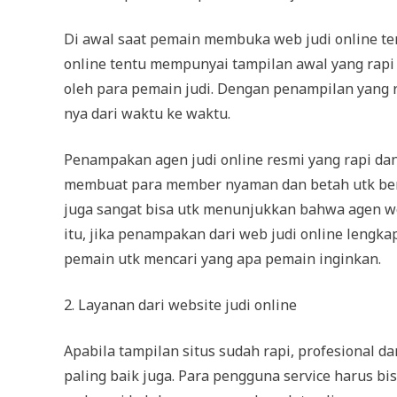
Di awal saat pemain membuka web judi online terp
online tentu mempunyai tampilan awal yang rapi 
oleh para pemain judi. Dengan penampilan yang 
nya dari waktu ke waktu.
Penampakan agen judi online resmi yang rapi dan
membuat para member nyaman dan betah utk berma
juga sangat bisa utk menunjukkan bahwa agen web
itu, jika penampakan dari web judi online lengk
pemain utk mencari yang apa pemain inginkan.
2. Layanan dari website judi online
Apabila tampilan situs sudah rapi, profesional da
paling baik juga. Para pengguna service harus 