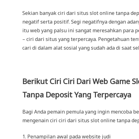
Sekian banyak ciri dari situs slot online tanpa d
negatif serta positif. Segi negatifnya dengan ad
itu web yang palsu ini sangat meresahkan para p
– ciri dari situs yang terpercaya. Pengetahuan te
cari di dalam alat sosial yang sudah ada di saat se
Berikut Ciri Ciri Dari Web Game 
Tanpa Deposit Yang Terpercaya
Bagi Anda pemain pemula yang ingin mencoba ber
mengenain ciri ciri dari situs slot online tanpa d
1. Penampilan awal pada website judi