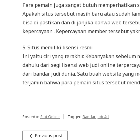
Para pemain juga sangat butuh memperhatikan su
Apakah situs tersebut masih baru atau sudah lam
bisa di pastikan dan di janjika bahwa web terse
kepercayaan . Kepercayaan member tersebut yakni
5. Situs memiliki lisensi resmi
Ini yaitu ciri yang terakhir. Kebanyakan sebelum 
dahulu dari segi lisensi web judi online terpercay
dari bandar judi dunia. Satu buah website yang me
terjamin bahwa para pemain situs tersebut mend
Posted in
Slot Online
Tagged
Bandar Judi 4d
Post
navigate_before
Previous post