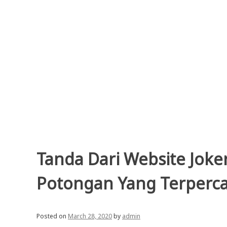
Skip
to
content
Tanda Dari Website Joke
Potongan Yang Terperc
Posted on
March 28, 2020
by
admin