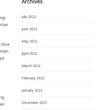
Archives
July 2022
ngi
ilan
June 2022
May 2022
 bisa
pilan
April 2022
ya
n
March 2022
February 2022
January 2022
ang
December 2021
dan