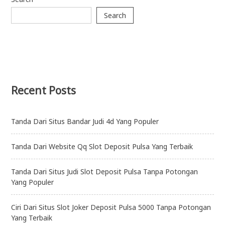
Search
Recent Posts
Tanda Dari Situs Bandar Judi 4d Yang Populer
Tanda Dari Website Qq Slot Deposit Pulsa Yang Terbaik
Tanda Dari Situs Judi Slot Deposit Pulsa Tanpa Potongan
Yang Populer
Ciri Dari Situs Slot Joker Deposit Pulsa 5000 Tanpa Potongan
Yang Terbaik