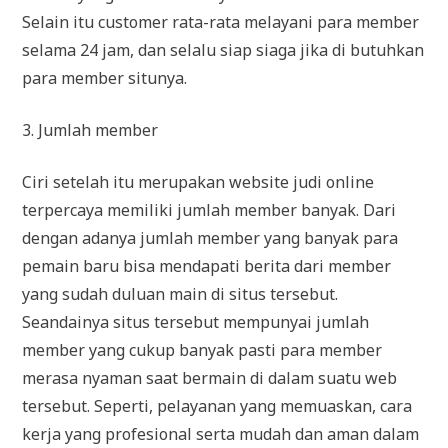
Selain itu customer rata-rata melayani para member
selama 24 jam, dan selalu siap siaga jika di butuhkan
para member situnya.
3. Jumlah member
Ciri setelah itu merupakan website judi online
terpercaya memiliki jumlah member banyak. Dari
dengan adanya jumlah member yang banyak para
pemain baru bisa mendapati berita dari member
yang sudah duluan main di situs tersebut.
Seandainya situs tersebut mempunyai jumlah
member yang cukup banyak pasti para member
merasa nyaman saat bermain di dalam suatu web
tersebut. Seperti, pelayanan yang memuaskan, cara
kerja yang profesional serta mudah dan aman dalam