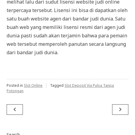
melihat lalu dari sudut lisensi website judi online
terpercaya tersebut. Lisensi ini bisa di dapatkan oleh
satu buah website agen dari bandar judi dunia. Satu
buah web yang memiliki lisensi resmi dari agen judi
dunia pasti sudah akan terjamin bahwa para pemain
web tersebut memperoleh panutan secara langsung
dari bandar judi dunia.
Posted in
Slot Online
Tagged
Slot Deposit Via Pulsa Tanpa
Potongan
Post
navigate_before
navigate_next
navigation
Search