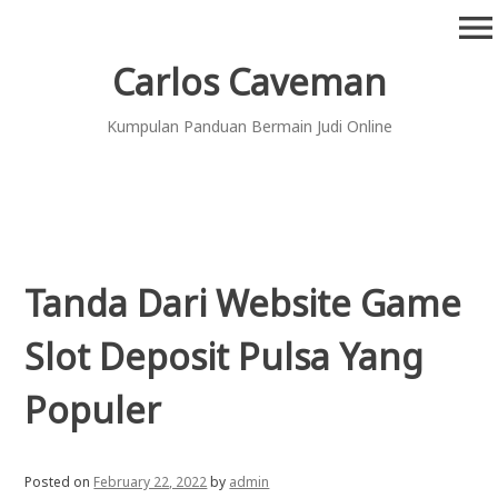
Skip
menu
to
content
Carlos Caveman
Kumpulan Panduan Bermain Judi Online
Tanda Dari Website Game
Slot Deposit Pulsa Yang
Populer
Posted on
February 22, 2022
by
admin