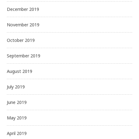
December 2019
November 2019
October 2019
September 2019
August 2019
July 2019
June 2019
May 2019
April 2019