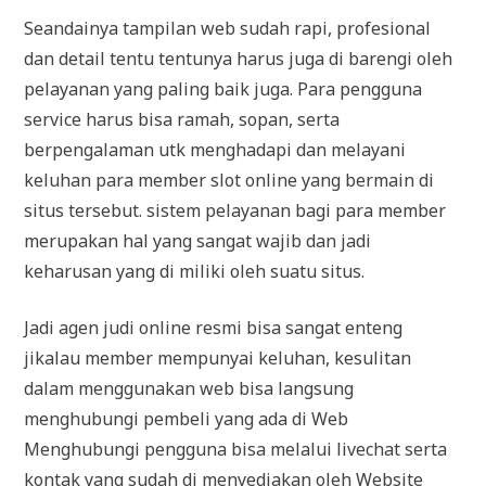
Seandainya tampilan web sudah rapi, profesional
dan detail tentu tentunya harus juga di barengi oleh
pelayanan yang paling baik juga. Para pengguna
service harus bisa ramah, sopan, serta
berpengalaman utk menghadapi dan melayani
keluhan para member slot online yang bermain di
situs tersebut. sistem pelayanan bagi para member
merupakan hal yang sangat wajib dan jadi
keharusan yang di miliki oleh suatu situs.
Jadi agen judi online resmi bisa sangat enteng
jikalau member mempunyai keluhan, kesulitan
dalam menggunakan web bisa langsung
menghubungi pembeli yang ada di Web
Menghubungi pengguna bisa melalui livechat serta
kontak yang sudah di menyediakan oleh Website