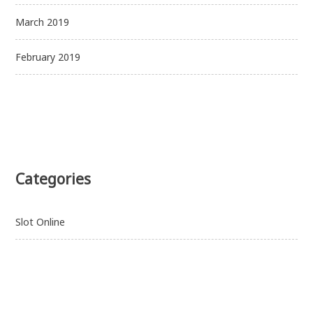
March 2019
February 2019
Categories
Slot Online