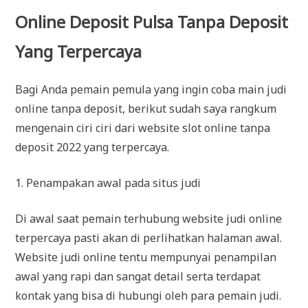
Online Deposit Pulsa Tanpa Deposit
Yang Terpercaya
Bagi Anda pemain pemula yang ingin coba main judi
online tanpa deposit, berikut sudah saya rangkum
mengenain ciri ciri dari website slot online tanpa
deposit 2022 yang terpercaya.
1. Penampakan awal pada situs judi
Di awal saat pemain terhubung website judi online
terpercaya pasti akan di perlihatkan halaman awal.
Website judi online tentu mempunyai penampilan
awal yang rapi dan sangat detail serta terdapat
kontak yang bisa di hubungi oleh para pemain judi.