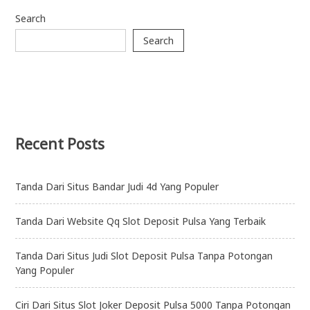
Search
Search
Recent Posts
Tanda Dari Situs Bandar Judi 4d Yang Populer
Tanda Dari Website Qq Slot Deposit Pulsa Yang Terbaik
Tanda Dari Situs Judi Slot Deposit Pulsa Tanpa Potongan
Yang Populer
Ciri Dari Situs Slot Joker Deposit Pulsa 5000 Tanpa Potongan