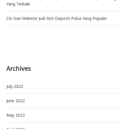
Yang Terbaik
Ciri Dari Website Judi Slot Deposit Pulsa Yang Populer
Archives
July 2022
June 2022
May 2022