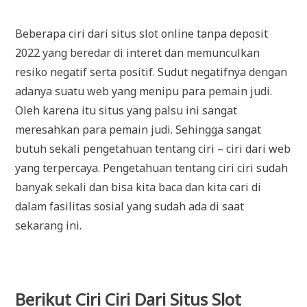
Beberapa ciri dari situs slot online tanpa deposit
2022 yang beredar di interet dan memunculkan
resiko negatif serta positif. Sudut negatifnya dengan
adanya suatu web yang menipu para pemain judi.
Oleh karena itu situs yang palsu ini sangat
meresahkan para pemain judi. Sehingga sangat
butuh sekali pengetahuan tentang ciri – ciri dari web
yang terpercaya. Pengetahuan tentang ciri ciri sudah
banyak sekali dan bisa kita baca dan kita cari di
dalam fasilitas sosial yang sudah ada di saat
sekarang ini.
Berikut Ciri Ciri Dari Situs Slot