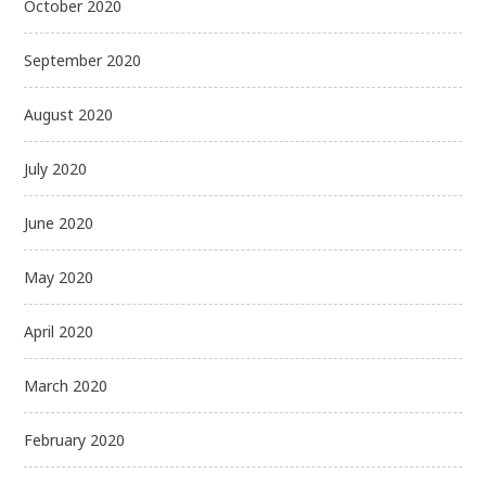
October 2020
September 2020
August 2020
July 2020
June 2020
May 2020
April 2020
March 2020
February 2020