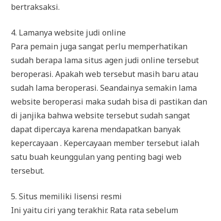
bertraksaksi.
4. Lamanya website judi online
Para pemain juga sangat perlu memperhatikan
sudah berapa lama situs agen judi online tersebut
beroperasi. Apakah web tersebut masih baru atau
sudah lama beroperasi. Seandainya semakin lama
website beroperasi maka sudah bisa di pastikan dan
di janjika bahwa website tersebut sudah sangat
dapat dipercaya karena mendapatkan banyak
kepercayaan . Kepercayaan member tersebut ialah
satu buah keunggulan yang penting bagi web
tersebut.
5. Situs memiliki lisensi resmi
Ini yaitu ciri yang terakhir. Rata rata sebelum