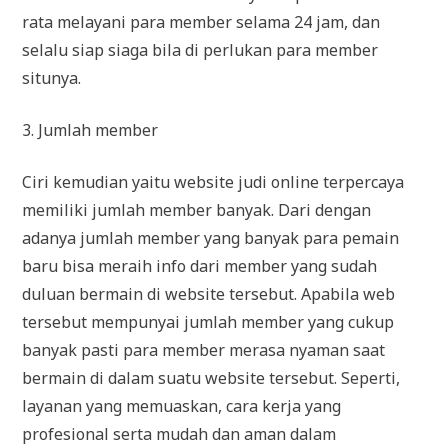
rata melayani para member selama 24 jam, dan
selalu siap siaga bila di perlukan para member
situnya.
3. Jumlah member
Ciri kemudian yaitu website judi online terpercaya
memiliki jumlah member banyak. Dari dengan
adanya jumlah member yang banyak para pemain
baru bisa meraih info dari member yang sudah
duluan bermain di website tersebut. Apabila web
tersebut mempunyai jumlah member yang cukup
banyak pasti para member merasa nyaman saat
bermain di dalam suatu website tersebut. Seperti,
layanan yang memuaskan, cara kerja yang
profesional serta mudah dan aman dalam