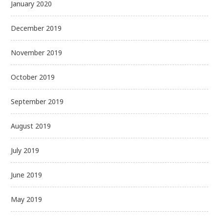
January 2020
December 2019
November 2019
October 2019
September 2019
August 2019
July 2019
June 2019
May 2019