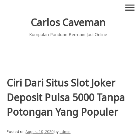
Skip
menu
to
content
Carlos Caveman
Kumpulan Panduan Bermain Judi Online
Ciri Dari Situs Slot Joker
Deposit Pulsa 5000 Tanpa
Potongan Yang Populer
Posted on
August 10, 2020
by
admin