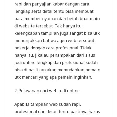
rapi dan penyajian kabar dengan cara
lengkap serta detai tentu bisa membuat
para member nyaman dan betah buat main
di website tersebut. Tak hanya itu,
kelengkapan tampilan juga sangat bisa utk
menunjukkan bahwa agen web tersebut
bekerja dengan cara profesional. Tidak
hanya itu, jikalau penampakan dari situs
judi online lengkap dan profesional sudah
bisa di pastikan akan memudahkan pemain
utk mencari yang apa pemain inginkan.
2. Pelayanan dari web judi online
Apabila tampilan web sudah rapi,
profesional dan detail tentu pastinya harus