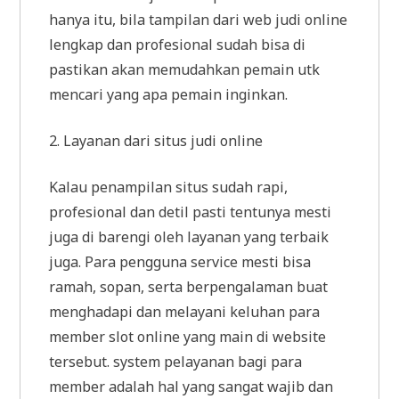
hanya itu, bila tampilan dari web judi online
lengkap dan profesional sudah bisa di
pastikan akan memudahkan pemain utk
mencari yang apa pemain inginkan.
2. Layanan dari situs judi online
Kalau penampilan situs sudah rapi,
profesional dan detil pasti tentunya mesti
juga di barengi oleh layanan yang terbaik
juga. Para pengguna service mesti bisa
ramah, sopan, serta berpengalaman buat
menghadapi dan melayani keluhan para
member slot online yang main di website
tersebut. system pelayanan bagi para
member adalah hal yang sangat wajib dan