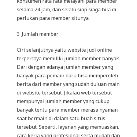
konsumen rata rata melayani para member
selama 24 jam, dan selalu siap siaga bila di
perlukan para member situnya.
3. Jumlah member
Ciri selanjutnya yaitu website judi online
terpercaya memiliki jumlah member banyak.
Dari dengan adanya jumlah member yang
banyak para pemain baru bisa memperoleh
berita dari member yang sudah duluan main
di website tersebut. Jikalau web tersebut
mempunyai jumlah member yang cukup
banyak tentu para member merasa nyaman
saat bermain di dalam satu buah situs
tersebut. Seperti, layanan yang memuaskan,
cara kerja yang profesional serta mudah dan