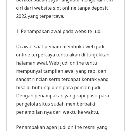
ciri dari website slot online tanpa deposit
2022 yang terpercaya.
1. Penampakan awal pada website judi
Di awal saat pemain membuka web judi
online terpercaya tentu akan di tunjukkan
halaman awal. Web judi online tentu
mempunyai tampilan awal yang rapi dan
sangat rincian serta terdapat kontak yang
bisa di hubungi oleh para pemain judi.
Dengan penampakan yang rapi pasti para
pengelola situs sudah memberbaiki
penampilan nya dari waktu ke waktu.
Penampakan agen judi online resmi yang