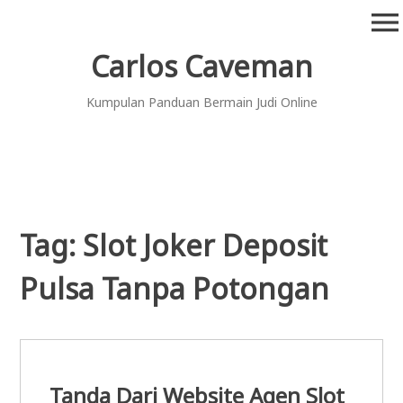
Skip
menu
to
content
Carlos Caveman
Kumpulan Panduan Bermain Judi Online
Tag:
Slot Joker Deposit
Pulsa Tanpa Potongan
Tanda Dari Website Agen Slot