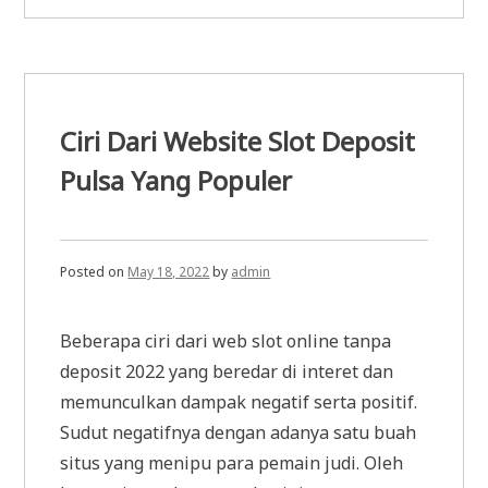
Ciri Dari Website Slot Deposit
Pulsa Yang Populer
Posted on
May 18, 2022
by
admin
Beberapa ciri dari web slot online tanpa
deposit 2022 yang beredar di interet dan
memunculkan dampak negatif serta positif.
Sudut negatifnya dengan adanya satu buah
situs yang menipu para pemain judi. Oleh