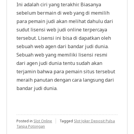
Ini adalah ciri yang terakhir. Biasanya
sebelum bermain di web yang di memilih
para pemain judi akan melihat dahulu dari
sudut lisensi web judi online terpercaya
tersebut. Lisensi ini bisa di dapatkan oleh
sebuah web agen dari bandar judi dunia.
Sebuah web yang memiliki lisensi resmi
dari agen judi dunia tentu sudah akan
terjamin bahwa para pemain situs tersebut
meraih panutan dengan cara langsung dari
bandar judi dunia.
Posted in
Slot Online
Tagged
Slot Joker Deposit Pulsa
Tanpa Potongan