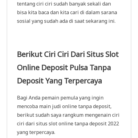
tentang ciri ciri sudah banyak sekali dan
bisa kita baca dan kita cari di dalam sarana
sosial yang sudah ada di saat sekarang ini.
Berikut Ciri Ciri Dari Situs Slot
Online Deposit Pulsa Tanpa
Deposit Yang Terpercaya
Bagi Anda pemain pemula yang ingin
mencoba main judi online tanpa deposit,
berikut sudah saya rangkum mengenain ciri
ciri dari situs slot online tanpa deposit 2022
yang terpercaya.