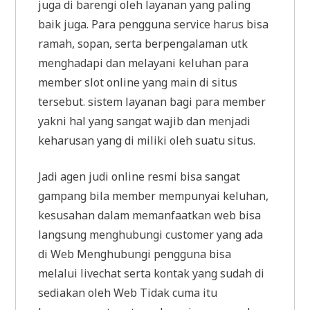
juga di barengi oleh layanan yang paling
baik juga. Para pengguna service harus bisa
ramah, sopan, serta berpengalaman utk
menghadapi dan melayani keluhan para
member slot online yang main di situs
tersebut. sistem layanan bagi para member
yakni hal yang sangat wajib dan menjadi
keharusan yang di miliki oleh suatu situs.
Jadi agen judi online resmi bisa sangat
gampang bila member mempunyai keluhan,
kesusahan dalam memanfaatkan web bisa
langsung menghubungi customer yang ada
di Web Menghubungi pengguna bisa
melalui livechat serta kontak yang sudah di
sediakan oleh Web Tidak cuma itu