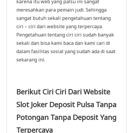
karena itu web yang palsu ini sangat
meresahkan para pemain judi. Sehingga
sangat butuh sekali pengetahuan tentang
ciri – ciri dari website yang terpercaya.
Pengetahuan tentang ciri ciri sudah banyak
sekali dan bisa kami baca dan kami cari di
dalam fasilitas sosial yang sudah ada di saat
sekarang ini.
Berikut Ciri Ciri Dari Website
Slot Joker Deposit Pulsa Tanpa
Potongan Tanpa Deposit Yang
Terpercaya