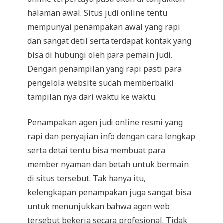
halaman awal. Situs judi online tentu
mempunyai penampakan awal yang rapi
dan sangat detil serta terdapat kontak yang
bisa di hubungi oleh para pemain judi.
Dengan penampilan yang rapi pasti para
pengelola website sudah memberbaiki
tampilan nya dari waktu ke waktu.
Penampakan agen judi online resmi yang
rapi dan penyajian info dengan cara lengkap
serta detai tentu bisa membuat para
member nyaman dan betah untuk bermain
di situs tersebut. Tak hanya itu,
kelengkapan penampakan juga sangat bisa
untuk menunjukkan bahwa agen web
tersebut bekerja secara profesional. Tidak