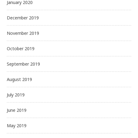
January 2020
December 2019
November 2019
October 2019
September 2019
August 2019
July 2019
June 2019
May 2019