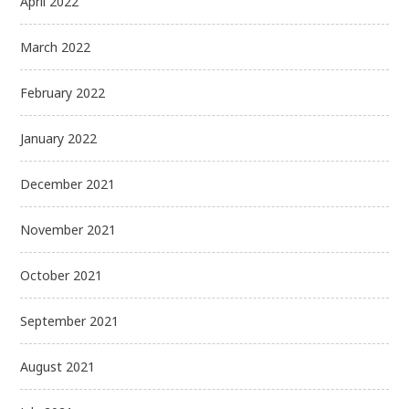
April 2022
March 2022
February 2022
January 2022
December 2021
November 2021
October 2021
September 2021
August 2021