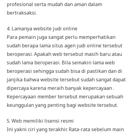
profesional serta mudah dan aman dalam
bertraksaksi.
4. Lamanya website judi online
Para pemain juga sangat perlu memperhatikan
sudah berapa lama situs agen judi online tersebut
beroperasi. Apakah web tersebut masih baru atau
sudah lama beroperasi. Bila semakin lama web
beroperasi sehingga sudah bisa di pastikan dan di
janjika bahwa website tersebut sudah sangat dapat
dipercaya karena meraih banyak kepercayaan .
Kepercayaan member tersebut merupakan sebuah
keunggulan yang penting bagi website tersebut.
5. Web memiliki lisensi resmi
Ini yakni ciri yang terakhir. Rata-rata sebelum main