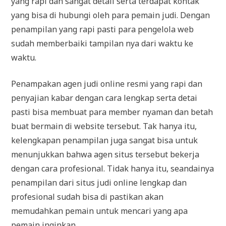
yang rapi dan sangat detail serta terdapat kontak
yang bisa di hubungi oleh para pemain judi. Dengan
penampilan yang rapi pasti para pengelola web
sudah memberbaiki tampilan nya dari waktu ke
waktu.
Penampakan agen judi online resmi yang rapi dan
penyajian kabar dengan cara lengkap serta detai
pasti bisa membuat para member nyaman dan betah
buat bermain di website tersebut. Tak hanya itu,
kelengkapan penampilan juga sangat bisa untuk
menunjukkan bahwa agen situs tersebut bekerja
dengan cara profesional. Tidak hanya itu, seandainya
penampilan dari situs judi online lengkap dan
profesional sudah bisa di pastikan akan
memudahkan pemain untuk mencari yang apa
pemain inginkan.