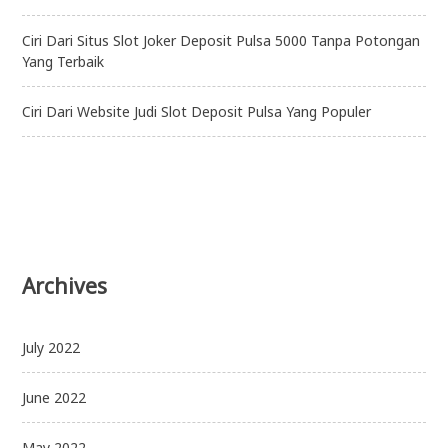
Ciri Dari Situs Slot Joker Deposit Pulsa 5000 Tanpa Potongan
Yang Terbaik
Ciri Dari Website Judi Slot Deposit Pulsa Yang Populer
Archives
July 2022
June 2022
May 2022