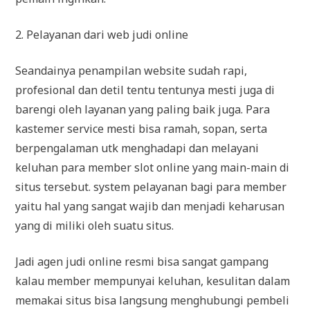
2. Pelayanan dari web judi online
Seandainya penampilan website sudah rapi,
profesional dan detil tentu tentunya mesti juga di
barengi oleh layanan yang paling baik juga. Para
kastemer service mesti bisa ramah, sopan, serta
berpengalaman utk menghadapi dan melayani
keluhan para member slot online yang main-main di
situs tersebut. system pelayanan bagi para member
yaitu hal yang sangat wajib dan menjadi keharusan
yang di miliki oleh suatu situs.
Jadi agen judi online resmi bisa sangat gampang
kalau member mempunyai keluhan, kesulitan dalam
memakai situs bisa langsung menghubungi pembeli