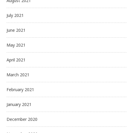
August 2021
July 2021
June 2021
May 2021
April 2021
March 2021
February 2021
January 2021
December 2020