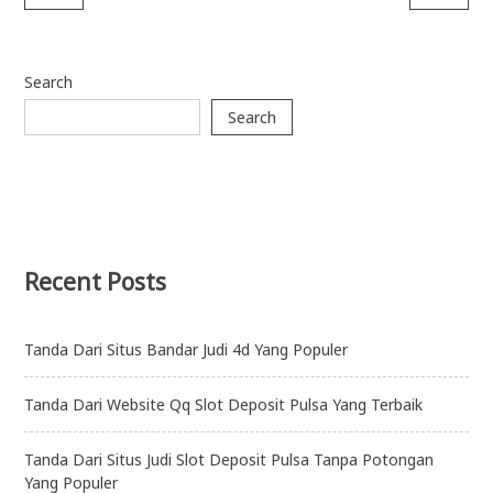
navigation
Search
Search
Recent Posts
Tanda Dari Situs Bandar Judi 4d Yang Populer
Tanda Dari Website Qq Slot Deposit Pulsa Yang Terbaik
Tanda Dari Situs Judi Slot Deposit Pulsa Tanpa Potongan
Yang Populer