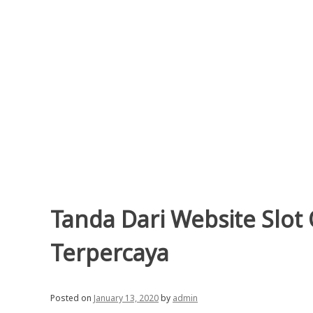
Skip
to
content
Tanda Dari Website Slot
Terpercaya
Posted on
January 13, 2020
by
admin