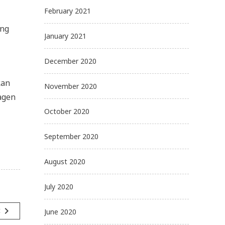
February 2021
ing
January 2021
December 2020
kan
November 2020
 agen
October 2020
September 2020
August 2020
July 2020
navigate_next
t
June 2020