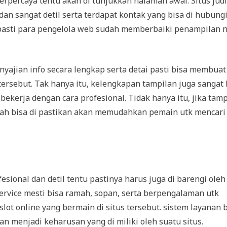
terpercaya tentu akan di tunjukkan halaman awal. Situs judi
an sangat detil serta terdapat kontak yang bisa di hubungi
 pasti para pengelola web sudah memberbaiki penampilan 
nyajian info secara lengkap serta detai pasti bisa membuat
rsebut. Tak hanya itu, kelengkapan tampilan juga sangat 
kerja dengan cara profesional. Tidak hanya itu, jika tamp
sudah bisa di pastikan akan memudahkan pemain utk mencari
ional dan detil tentu pastinya harus juga di barengi oleh
service mesti bisa ramah, sopan, serta berpengalaman utk
t online yang bermain di situs tersebut. sistem layanan 
 menjadi keharusan yang di miliki oleh suatu situs.