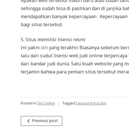
Apakah web tersebut masih baru atau sudah lama
sehingga sudah bisa di pastikan dan di janjika 
mendapatkan banyak kepercayaan . Kepercayaan
bagi situs tersebut.
5. Situs memiliki lisensi resmi
Ini yakni ciri yang terakhir. Biasanya sebelum be
lalu dari sudut lisensi web judi online terpercaya
dari bandar judi dunia. Satu buah website yang me
terjamin bahwa para pemain situs tersebut merai
Posted in
Slot Online
Tagged
Deposit Pulsa Slot
Post
navigate_before
Previous post
navigation