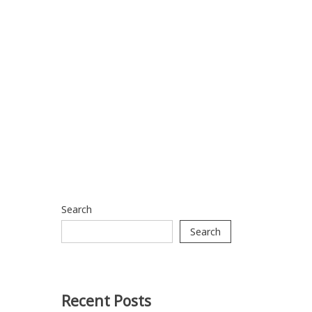
Search
Search
Recent Posts