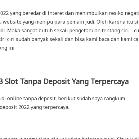
 2022 yang beredar di interet dan menimbulkan resiko negat
tu website yang menipu para pemain judi. Oleh karena itu si
i. Maka sangat butuh sekali pengetahuan tentang ciri – ci
iri ciri sudah banyak sekali dan bisa kami baca dan kami car
ng ini.
123 Slot Tanpa Deposit Yang Terpercaya
di online tanpa deposit, berikut sudah saya rangkum
 deposit 2022 yang terpercaya.