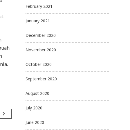
a
February 2021
t.
January 2021
December 2020
n
 buah
November 2020
n
nia.
October 2020
September 2020
August 2020
July 2020
navigate_next
t
June 2020