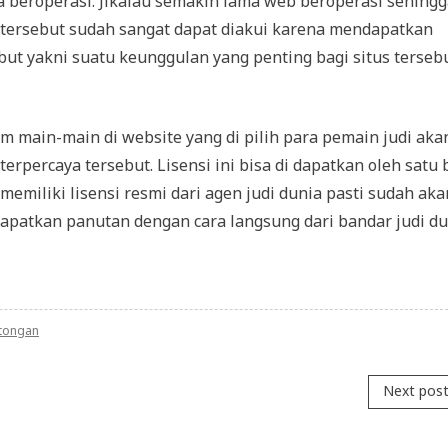
 beroperasi. Jikalau semakin lama web beroperasi sehingg
us tersebut sudah sangat dapat diakui karena mendapatkan
t yakni suatu keunggulan yang penting bagi situs tersebu
lum main-main di website yang di pilih para pemain judi aka
 terpercaya tersebut. Lisensi ini bisa di dapatkan oleh satu
memiliki lisensi resmi dari agen judi dunia pasti sudah aka
apatkan panutan dengan cara langsung dari bandar judi du
otongan
Next pos