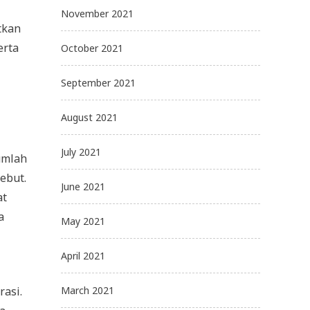
November 2021
tkan
erta
October 2021
September 2021
August 2021
July 2021
umlah
ebut.
June 2021
at
a
May 2021
April 2021
asi.
March 2021