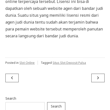
online terpercaya tersebut. Lisensi ini bisa di
dapatkan oleh sebuah website agen dari bandar judi
dunia. Suatu situs yang memiliki lisensi resmi dari
agen judi dunia tentu sudah akan terjamin bahwa
para pemain website tersebut memperoleh panutan
secara langsung dari bandar judi dunia.
Posted in
Slot Online
Tagged
Situs Slot Deposit Pulsa
Post
navigate_before
navigate_next
navigation
Search
Search