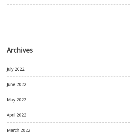
Archives
July 2022
June 2022
May 2022
April 2022
March 2022