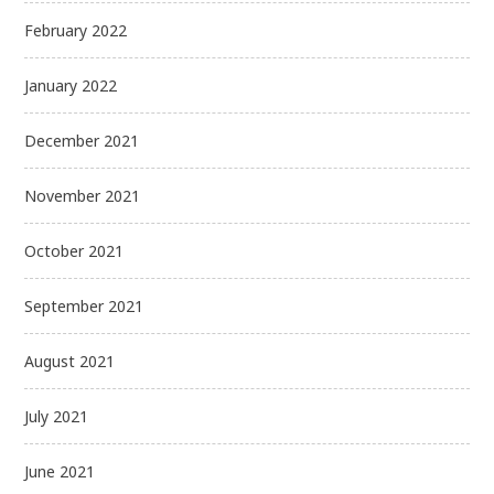
February 2022
January 2022
December 2021
November 2021
October 2021
September 2021
August 2021
July 2021
June 2021