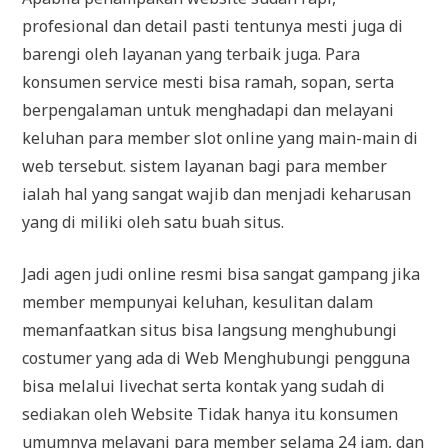
profesional dan detail pasti tentunya mesti juga di
barengi oleh layanan yang terbaik juga. Para
konsumen service mesti bisa ramah, sopan, serta
berpengalaman untuk menghadapi dan melayani
keluhan para member slot online yang main-main di
web tersebut. sistem layanan bagi para member
ialah hal yang sangat wajib dan menjadi keharusan
yang di miliki oleh satu buah situs.
Jadi agen judi online resmi bisa sangat gampang jika
member mempunyai keluhan, kesulitan dalam
memanfaatkan situs bisa langsung menghubungi
costumer yang ada di Web Menghubungi pengguna
bisa melalui livechat serta kontak yang sudah di
sediakan oleh Website Tidak hanya itu konsumen
umumnya melayani para member selama 24 jam, dan