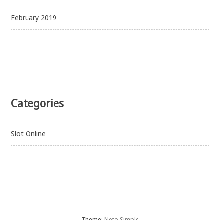
February 2019
Categories
Slot Online
Theme:
Noto Simple