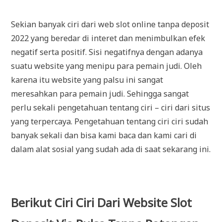
Sekian banyak ciri dari web slot online tanpa deposit
2022 yang beredar di interet dan menimbulkan efek
negatif serta positif. Sisi negatifnya dengan adanya
suatu website yang menipu para pemain judi. Oleh
karena itu website yang palsu ini sangat
meresahkan para pemain judi. Sehingga sangat
perlu sekali pengetahuan tentang ciri – ciri dari situs
yang terpercaya. Pengetahuan tentang ciri ciri sudah
banyak sekali dan bisa kami baca dan kami cari di
dalam alat sosial yang sudah ada di saat sekarang ini.
Berikut Ciri Ciri Dari Website Slot