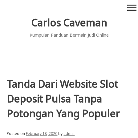
Skip
menu
to
content
Carlos Caveman
Kumpulan Panduan Bermain Judi Online
Tanda Dari Website Slot
Deposit Pulsa Tanpa
Potongan Yang Populer
Posted on
February 18, 2020
by
admin