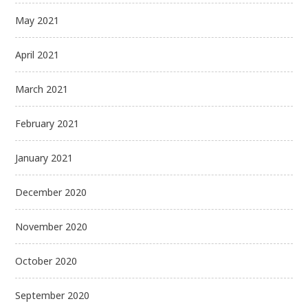
May 2021
April 2021
March 2021
February 2021
January 2021
December 2020
November 2020
October 2020
September 2020