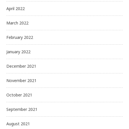
April 2022
March 2022
February 2022
January 2022
December 2021
November 2021
October 2021
September 2021
August 2021