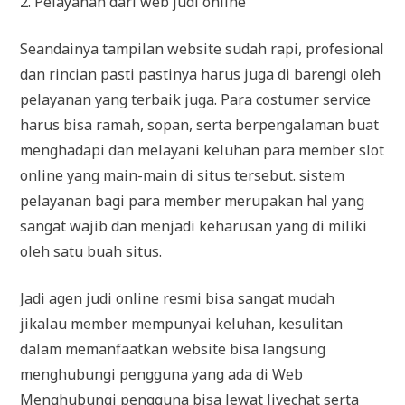
2. Pelayanan dari web judi online
Seandainya tampilan website sudah rapi, profesional
dan rincian pasti pastinya harus juga di barengi oleh
pelayanan yang terbaik juga. Para costumer service
harus bisa ramah, sopan, serta berpengalaman buat
menghadapi dan melayani keluhan para member slot
online yang main-main di situs tersebut. sistem
pelayanan bagi para member merupakan hal yang
sangat wajib dan menjadi keharusan yang di miliki
oleh satu buah situs.
Jadi agen judi online resmi bisa sangat mudah
jikalau member mempunyai keluhan, kesulitan
dalam memanfaatkan website bisa langsung
menghubungi pengguna yang ada di Web
Menghubungi pengguna bisa lewat livechat serta