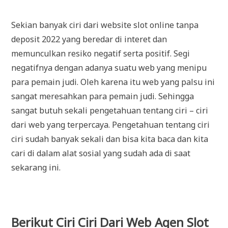
Sekian banyak ciri dari website slot online tanpa
deposit 2022 yang beredar di interet dan
memunculkan resiko negatif serta positif. Segi
negatifnya dengan adanya suatu web yang menipu
para pemain judi. Oleh karena itu web yang palsu ini
sangat meresahkan para pemain judi. Sehingga
sangat butuh sekali pengetahuan tentang ciri – ciri
dari web yang terpercaya. Pengetahuan tentang ciri
ciri sudah banyak sekali dan bisa kita baca dan kita
cari di dalam alat sosial yang sudah ada di saat
sekarang ini.
Berikut Ciri Ciri Dari Web Agen Slot