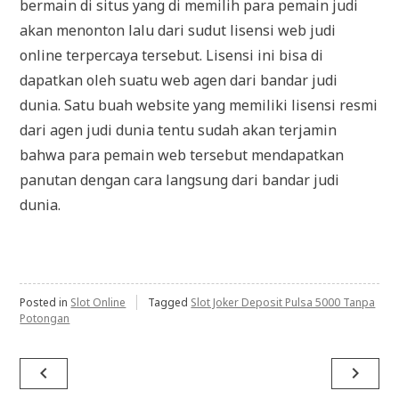
bermain di situs yang di memilih para pemain judi
akan menonton lalu dari sudut lisensi web judi
online terpercaya tersebut. Lisensi ini bisa di
dapatkan oleh suatu web agen dari bandar judi
dunia. Satu buah website yang memiliki lisensi resmi
dari agen judi dunia tentu sudah akan terjamin
bahwa para pemain web tersebut mendapatkan
panutan dengan cara langsung dari bandar judi
dunia.
Posted in
Slot Online
Tagged
Slot Joker Deposit Pulsa 5000 Tanpa
Potongan
Post
navigate_before
navigate_next
navigation