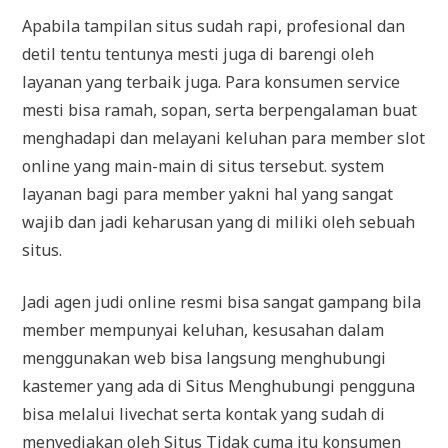
Apabila tampilan situs sudah rapi, profesional dan
detil tentu tentunya mesti juga di barengi oleh
layanan yang terbaik juga. Para konsumen service
mesti bisa ramah, sopan, serta berpengalaman buat
menghadapi dan melayani keluhan para member slot
online yang main-main di situs tersebut. system
layanan bagi para member yakni hal yang sangat
wajib dan jadi keharusan yang di miliki oleh sebuah
situs.
Jadi agen judi online resmi bisa sangat gampang bila
member mempunyai keluhan, kesusahan dalam
menggunakan web bisa langsung menghubungi
kastemer yang ada di Situs Menghubungi pengguna
bisa melalui livechat serta kontak yang sudah di
menyediakan oleh Situs Tidak cuma itu konsumen