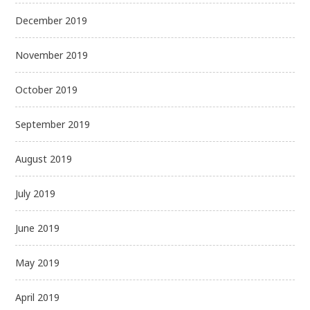
December 2019
November 2019
October 2019
September 2019
August 2019
July 2019
June 2019
May 2019
April 2019