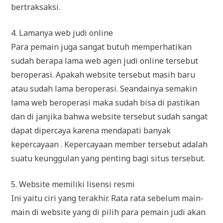
bertraksaksi.
4. Lamanya web judi online
Para pemain juga sangat butuh memperhatikan
sudah berapa lama web agen judi online tersebut
beroperasi. Apakah website tersebut masih baru
atau sudah lama beroperasi. Seandainya semakin
lama web beroperasi maka sudah bisa di pastikan
dan di janjika bahwa website tersebut sudah sangat
dapat dipercaya karena mendapati banyak
kepercayaan . Kepercayaan member tersebut adalah
suatu keunggulan yang penting bagi situs tersebut.
5. Website memiliki lisensi resmi
Ini yaitu ciri yang terakhir. Rata rata sebelum main-
main di website yang di pilih para pemain judi akan