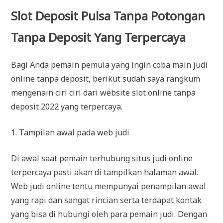
Slot Deposit Pulsa Tanpa Potongan
Tanpa Deposit Yang Terpercaya
Bagi Anda pemain pemula yang ingin coba main judi
online tanpa deposit, berikut sudah saya rangkum
mengenain ciri ciri dari website slot online tanpa
deposit 2022 yang terpercaya.
1. Tampilan awal pada web judi
Di awal saat pemain terhubung situs judi online
terpercaya pasti akan di tampilkan halaman awal.
Web judi online tentu mempunyai penampilan awal
yang rapi dan sangat rincian serta terdapat kontak
yang bisa di hubungi oleh para pemain judi. Dengan