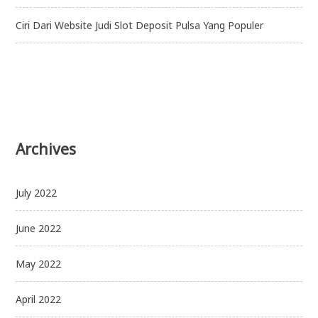
Ciri Dari Website Judi Slot Deposit Pulsa Yang Populer
Archives
July 2022
June 2022
May 2022
April 2022