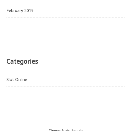
February 2019
Categories
Slot Online
Theme:
Noto Simple