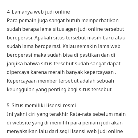
4. Lamanya web judi online
Para pemain juga sangat butuh memperhatikan
sudah berapa lama situs agen judi online tersebut
beroperasi. Apakah situs tersebut masih baru atau
sudah lama beroperasi. Kalau semakin lama web
beroperasi maka sudah bisa di pastikan dan di
janjika bahwa situs tersebut sudah sangat dapat
dipercaya karena meraih banyak kepercayaan .
Kepercayaan member tersebut adalah sebuah
keunggulan yang penting bagi situs tersebut.
5. Situs memiliki lisensi resmi
Ini yakni ciri yang terakhir. Rata-rata sebelum main
di website yang di memilih para pemain judi akan
menyaksikan lalu dari segi lisensi web judi online