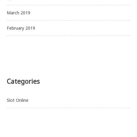
March 2019
February 2019
Categories
Slot Online