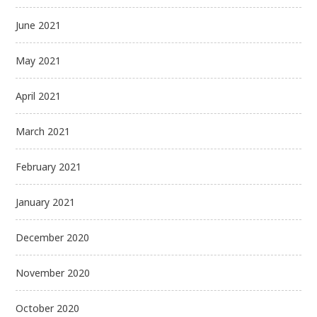
June 2021
May 2021
April 2021
March 2021
February 2021
January 2021
December 2020
November 2020
October 2020