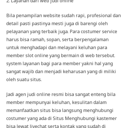
2. Layanan dari web judi online
Bila penampilan website sudah rapi, profesional dan
detail pasti pastinya mesti juga di barengi oleh
pelayanan yang terbaik juga. Para costumer service
harus bisa ramah, sopan, serta berpengalaman
untuk menghadapi dan melayani keluhan para
member slot online yang bermain di web tersebut.
system layanan bagi para member yakni hal yang
sangat wajib dan menjadi keharusan yang di miliki
oleh suatu situs.
Jadi agen judi online resmi bisa sangat enteng bila
member mempunyai keluhan, kesulitan dalam
memanfaatkan situs bisa langsung menghubungi
costumer yang ada di Situs Menghubungi kastemer
bisa lewat livechat serta kontak yang sudah di