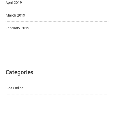
April 2019
March 2019
February 2019
Categories
Slot Online