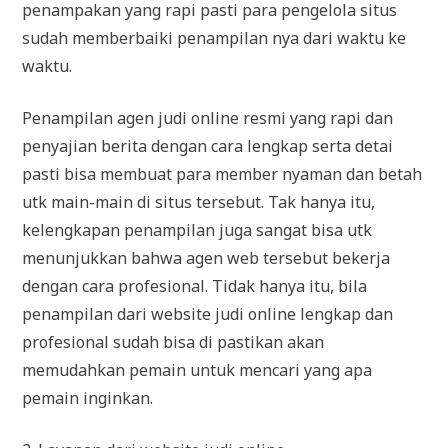
penampakan yang rapi pasti para pengelola situs
sudah memberbaiki penampilan nya dari waktu ke
waktu.
Penampilan agen judi online resmi yang rapi dan
penyajian berita dengan cara lengkap serta detai
pasti bisa membuat para member nyaman dan betah
utk main-main di situs tersebut. Tak hanya itu,
kelengkapan penampilan juga sangat bisa utk
menunjukkan bahwa agen web tersebut bekerja
dengan cara profesional. Tidak hanya itu, bila
penampilan dari website judi online lengkap dan
profesional sudah bisa di pastikan akan
memudahkan pemain untuk mencari yang apa
pemain inginkan.