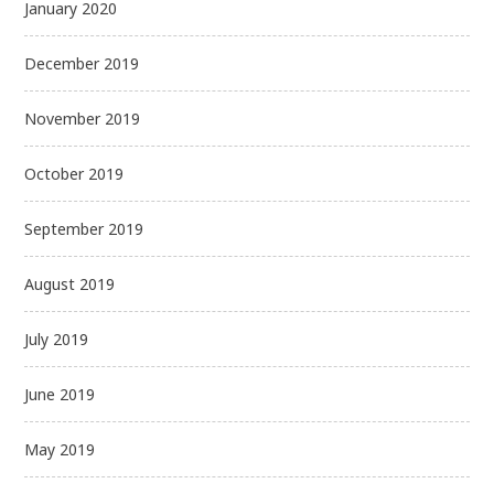
January 2020
December 2019
November 2019
October 2019
September 2019
August 2019
July 2019
June 2019
May 2019