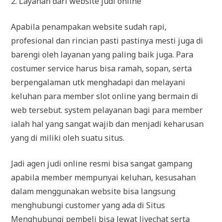
2. Layanan dari website judi online
Apabila penampakan website sudah rapi,
profesional dan rincian pasti pastinya mesti juga di
barengi oleh layanan yang paling baik juga. Para
costumer service harus bisa ramah, sopan, serta
berpengalaman utk menghadapi dan melayani
keluhan para member slot online yang bermain di
web tersebut. system pelayanan bagi para member
ialah hal yang sangat wajib dan menjadi keharusan
yang di miliki oleh suatu situs.
Jadi agen judi online resmi bisa sangat gampang
apabila member mempunyai keluhan, kesusahan
dalam menggunakan website bisa langsung
menghubungi customer yang ada di Situs
Menghubungi pembeli bisa lewat livechat serta