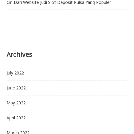
Ciri Dari Website Judi Slot Deposit Pulsa Yang Populer
Archives
July 2022
June 2022
May 2022
April 2022
March 2022