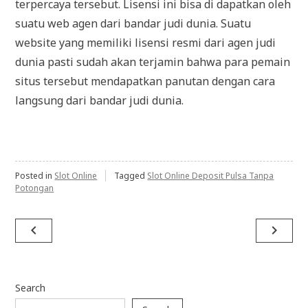
terpercaya tersebut. Lisensi ini bisa di dapatkan oleh
suatu web agen dari bandar judi dunia. Suatu
website yang memiliki lisensi resmi dari agen judi
dunia pasti sudah akan terjamin bahwa para pemain
situs tersebut mendapatkan panutan dengan cara
langsung dari bandar judi dunia.
Posted in
Slot Online
Tagged
Slot Online Deposit Pulsa Tanpa
Potongan
Post
navigate_before
navigate_next
navigation
Search