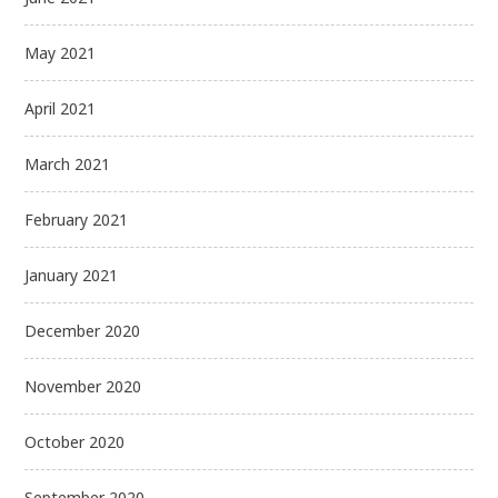
May 2021
April 2021
March 2021
February 2021
January 2021
December 2020
November 2020
October 2020
September 2020