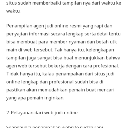
situs sudah memberbaiki tampilan nya dari waktu ke
waktu.
Penampilan agen judi online resmi yang rapi dan
penyajian informasi secara lengkap serta detai tentu
bisa membuat para member nyaman dan betah utk
main di web tersebut. Tak hanya itu, kelengkapan
tampilan juga sangat bisa buat menunjukkan bahwa
agen web tersebut bekerja dengan cara profesional.
Tidak hanya itu, kalau penampakan dari situs judi
online lengkap dan profesional sudah bisa di
pastikan akan memudahkan pemain buat mencari
yang apa pemain inginkan.
2. Pelayanan dari web judi online
Seandainya penampakan website sudah rapi,