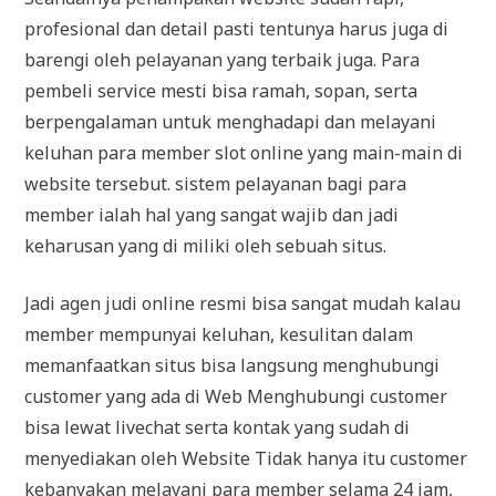
profesional dan detail pasti tentunya harus juga di
barengi oleh pelayanan yang terbaik juga. Para
pembeli service mesti bisa ramah, sopan, serta
berpengalaman untuk menghadapi dan melayani
keluhan para member slot online yang main-main di
website tersebut. sistem pelayanan bagi para
member ialah hal yang sangat wajib dan jadi
keharusan yang di miliki oleh sebuah situs.
Jadi agen judi online resmi bisa sangat mudah kalau
member mempunyai keluhan, kesulitan dalam
memanfaatkan situs bisa langsung menghubungi
customer yang ada di Web Menghubungi customer
bisa lewat livechat serta kontak yang sudah di
menyediakan oleh Website Tidak hanya itu customer
kebanyakan melayani para member selama 24 jam,