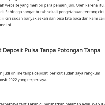
uah website yang menipu para pemain judi. Oleh karena itu 
i. Sehingga sangat butuh sekali pengetahuan tentang ciri –
ri ciri sudah banyak sekali dan bisa kita baca dan kami cari
ng ini.
Slot Deposit Pulsa Tanpa Potongan Tanpa
 judi online tanpa deposit, berikut sudah saya rangkum
eposit 2022 yang terpercaya.
terpercaya tentu akan di perlihatkan halaman awal. Web ju