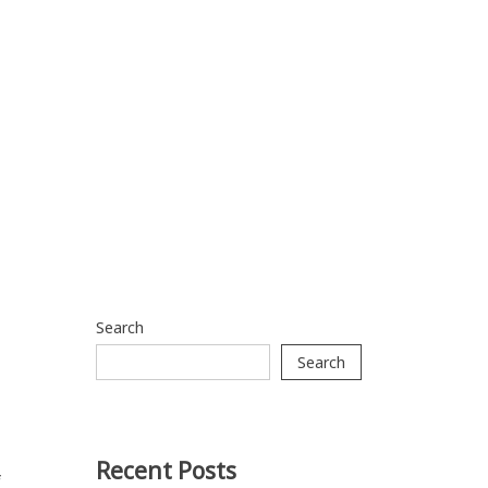
Search
Search
Recent Posts
f