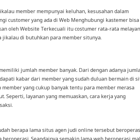
g jikalau member mempunyai keluhan, kesusahan dalam
gi customer yang ada di Web Menghubungi kastemer bisa
akan oleh Website Terkecuali itu costumer rata-rata melayan
a jikalau di butuhkan para member situnya.
ya memiliki jumlah member banyak. Dari dengan adanya juml
apati kabar dari member yang sudah duluan bermain di si
ah member yang cukup banyak tentu para member merasa
ut. Seperti, layanan yang memuaskan, cara kerja yang
saksi.
ah berapa lama situs agen judi online tersebut beroperas
a beroperasi. Seandainya semakin lama web beroperasi ma