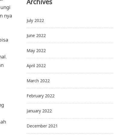
Archives
bungi
n nya
July 2022
June 2022
bisa
May 2022
al.
an
April 2022
March 2022
February 2022
ng
January 2022
lah
December 2021