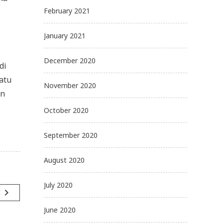
February 2021
January 2021
December 2020
di
uatu
November 2020
an
October 2020
September 2020
August 2020
July 2020
navigate_next
t
June 2020