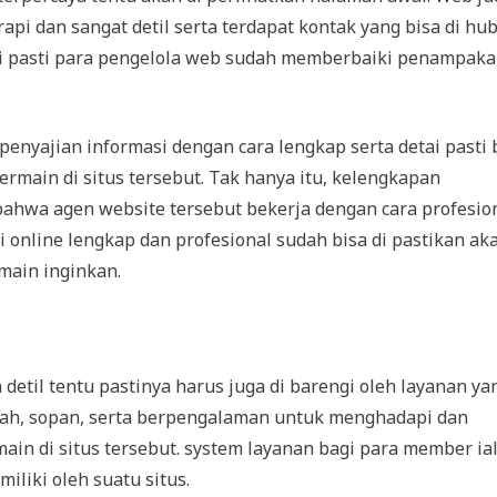
i dan sangat detil serta terdapat kontak yang bisa di hu
pi pasti para pengelola web sudah memberbaiki penampaka
penyajian informasi dengan cara lengkap serta detai pasti 
ain di situs tersebut. Tak hanya itu, kelengkapan
hwa agen website tersebut bekerja dengan cara profesion
i online lengkap dan profesional sudah bisa di pastikan ak
ain inginkan.
 detil tentu pastinya harus juga di barengi oleh layanan ya
amah, sopan, serta berpengalaman untuk menghadapi dan
ain di situs tersebut. system layanan bagi para member ia
iliki oleh suatu situs.