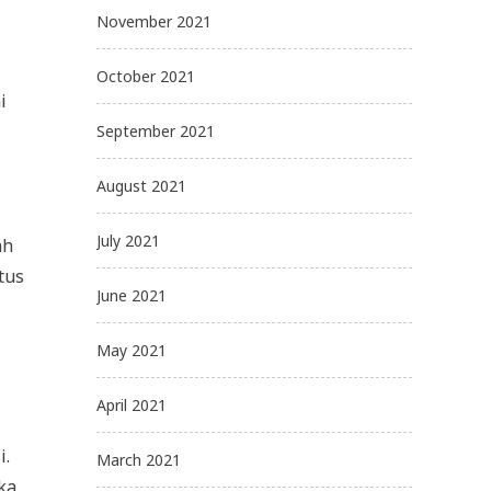
November 2021
October 2021
i
September 2021
August 2021
July 2021
ah
tus
June 2021
May 2021
April 2021
i.
March 2021
ka