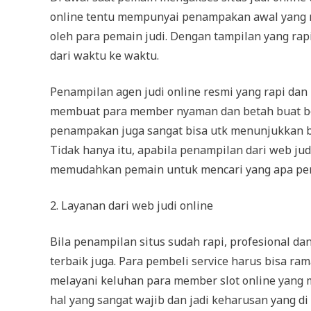
online tentu mempunyai penampakan awal yang rap
oleh para pemain judi. Dengan tampilan yang ra
dari waktu ke waktu.
Penampilan agen judi online resmi yang rapi dan 
membuat para member nyaman dan betah buat berm
penampakan juga sangat bisa utk menunjukkan ba
Tidak hanya itu, apabila penampilan dari web jud
memudahkan pemain untuk mencari yang apa pem
2. Layanan dari web judi online
Bila penampilan situs sudah rapi, profesional dan
terbaik juga. Para pembeli service harus bisa r
melayani keluhan para member slot online yang m
hal yang sangat wajib dan jadi keharusan yang di m