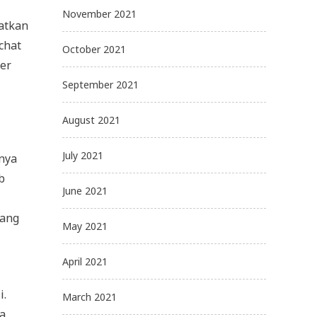
November 2021
atkan
chat
October 2021
er
September 2021
August 2021
July 2021
anya
b
June 2021
yang
May 2021
April 2021
i.
March 2021
a