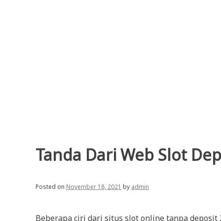
Skip
to
content
Tanda Dari Web Slot Dep
Posted on
November 18, 2021
by
admin
Beberapa ciri dari situs slot online tanpa deposi