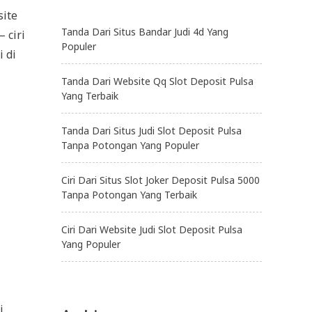
site
Tanda Dari Situs Bandar Judi 4d Yang
 ciri
Populer
i di
Tanda Dari Website Qq Slot Deposit Pulsa
Yang Terbaik
Tanda Dari Situs Judi Slot Deposit Pulsa
Tanpa Potongan Yang Populer
Ciri Dari Situs Slot Joker Deposit Pulsa 5000
Tanpa Potongan Yang Terbaik
Ciri Dari Website Judi Slot Deposit Pulsa
Yang Populer
i