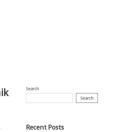
Search
ik
Search
Recent Posts
f