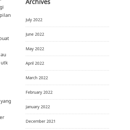
Archives
gi
pilan
July 2022
June 2022
buat
May 2022
lau
 utk
April 2022
March 2022
February 2022
 yang
January 2022
er
December 2021