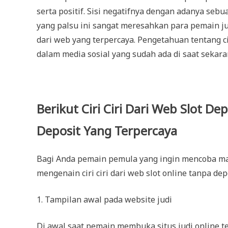
serta positif. Sisi negatifnya dengan adanya seb
yang palsu ini sangat meresahkan para pemain jud
dari web yang terpercaya. Pengetahuan tentang cir
dalam media sosial yang sudah ada di saat sekaran
Berikut Ciri Ciri Dari Web Slot 
Deposit Yang Terpercaya
Bagi Anda pemain pemula yang ingin mencoba mai
mengenain ciri ciri dari web slot online tanpa dep
1. Tampilan awal pada website judi
Di awal saat pemain membuka situs judi online te