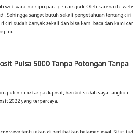
uah web yang menipu para pemain judi. Oleh karena itu web
i. Sehingga sangat butuh sekali pengetahuan tentang ciri –
i ciri sudah banyak sekali dan bisa kami baca dan kami car
g ini.
Deposit Pulsa 5000 Tanpa Potongan Tanpa
n judi online tanpa deposit, berikut sudah saya rangkum
osit 2022 yang terpercaya.
rpercaya tentu akan di perlihatkan halaman awal. Situs jud