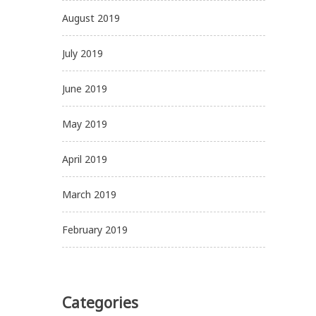
August 2019
July 2019
June 2019
May 2019
April 2019
March 2019
February 2019
Categories