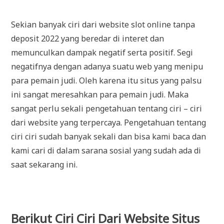
Sekian banyak ciri dari website slot online tanpa
deposit 2022 yang beredar di interet dan
memunculkan dampak negatif serta positif. Segi
negatifnya dengan adanya suatu web yang menipu
para pemain judi. Oleh karena itu situs yang palsu
ini sangat meresahkan para pemain judi. Maka
sangat perlu sekali pengetahuan tentang ciri – ciri
dari website yang terpercaya. Pengetahuan tentang
ciri ciri sudah banyak sekali dan bisa kami baca dan
kami cari di dalam sarana sosial yang sudah ada di
saat sekarang ini.
Berikut Ciri Ciri Dari Website Situs