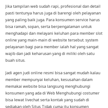
Jika tampilan web sudah rapi, profesional dan detail
pasti tentunya harus juga di barengi oleh pelayanan
yang paling baik juga. Para konsumen service harus
bisa ramah, sopan, serta berpengalaman untuk
menghadapi dan melayani keluhan para member slot
online yang main-main di website tersebut. system
pelayanan bagi para member ialah hal yang sangat
wajib dan jadi keharusan yang di miliki oleh satu
buah situs.
Jadi agen judi online resmi bisa sangat mudah kalau
member mempunyai keluhan, kesusahan dalam
memakai website bisa langsung menghubungi
konsumen yang ada di Web Menghubungi costumer
bisa lewat livechat serta kontak yang sudah di
sediakan oleh Situs Tidak cuma itu konsumen