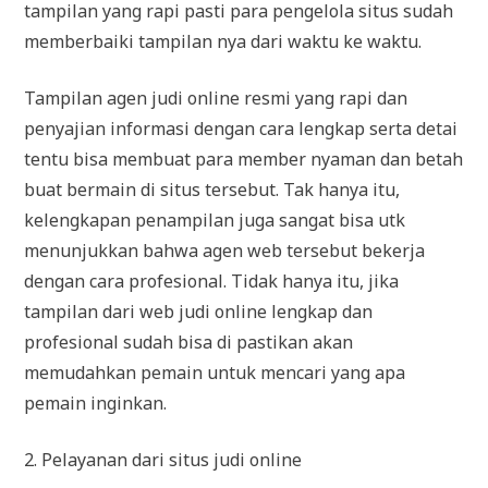
tampilan yang rapi pasti para pengelola situs sudah
memberbaiki tampilan nya dari waktu ke waktu.
Tampilan agen judi online resmi yang rapi dan
penyajian informasi dengan cara lengkap serta detai
tentu bisa membuat para member nyaman dan betah
buat bermain di situs tersebut. Tak hanya itu,
kelengkapan penampilan juga sangat bisa utk
menunjukkan bahwa agen web tersebut bekerja
dengan cara profesional. Tidak hanya itu, jika
tampilan dari web judi online lengkap dan
profesional sudah bisa di pastikan akan
memudahkan pemain untuk mencari yang apa
pemain inginkan.
2. Pelayanan dari situs judi online