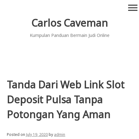
Skip
menu
to
content
Carlos Caveman
Kumpulan Panduan Bermain Judi Online
Tanda Dari Web Link Slot
Deposit Pulsa Tanpa
Potongan Yang Aman
Posted on
July 19, 2020
by
admin