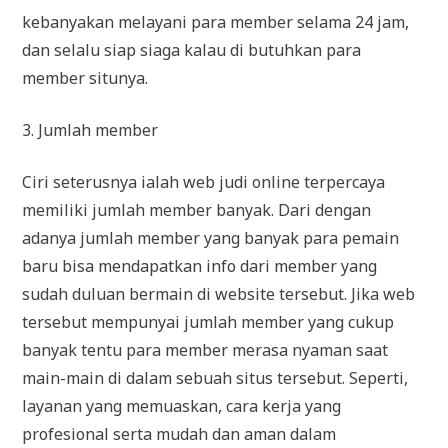
kebanyakan melayani para member selama 24 jam,
dan selalu siap siaga kalau di butuhkan para
member situnya.
3. Jumlah member
Ciri seterusnya ialah web judi online terpercaya
memiliki jumlah member banyak. Dari dengan
adanya jumlah member yang banyak para pemain
baru bisa mendapatkan info dari member yang
sudah duluan bermain di website tersebut. Jika web
tersebut mempunyai jumlah member yang cukup
banyak tentu para member merasa nyaman saat
main-main di dalam sebuah situs tersebut. Seperti,
layanan yang memuaskan, cara kerja yang
profesional serta mudah dan aman dalam