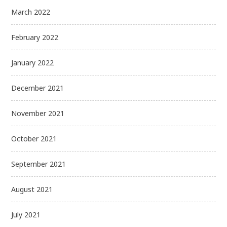
March 2022
February 2022
January 2022
December 2021
November 2021
October 2021
September 2021
August 2021
July 2021