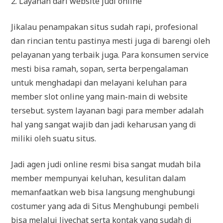
2. Layanan dari website judi online
Jikalau penampakan situs sudah rapi, profesional
dan rincian tentu pastinya mesti juga di barengi oleh
pelayanan yang terbaik juga. Para konsumen service
mesti bisa ramah, sopan, serta berpengalaman
untuk menghadapi dan melayani keluhan para
member slot online yang main-main di website
tersebut. system layanan bagi para member adalah
hal yang sangat wajib dan jadi keharusan yang di
miliki oleh suatu situs.
Jadi agen judi online resmi bisa sangat mudah bila
member mempunyai keluhan, kesulitan dalam
memanfaatkan web bisa langsung menghubungi
costumer yang ada di Situs Menghubungi pembeli
bisa melalui livechat serta kontak yang sudah di