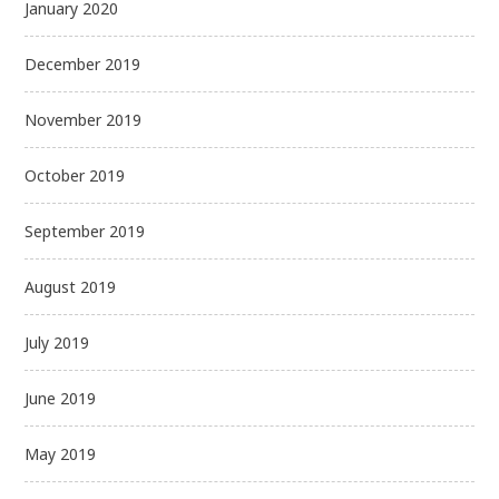
January 2020
December 2019
November 2019
October 2019
September 2019
August 2019
July 2019
June 2019
May 2019