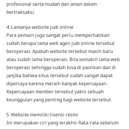
profesional serta mudah dan aman dalam
bertraksaksi.
4. Lamanya website judi online
Para pemain juga sangat perlu memperhatikan
sudah berapa lama web agen judi online tersebut
beroperasi. Apakah website tersebut masih baru
atau sudah lama beroperasi. Bila semakin lama web
beroperasi sehingga sudah bisa di pastikan dan di
janjika bahwa situs tersebut sudah sangat dapat
dipercaya karena meraih banyak kepercayaan .
Kepercayaan member tersebut yakni sebuah
keunggulan yang penting bagi website tersebut.
5. Website memiliki lisensi resmi
Ini merupakan ciri yang terakhir. Rata-rata sebelum