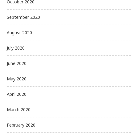
October 2020
September 2020
August 2020
July 2020
June 2020
May 2020
April 2020
March 2020
February 2020