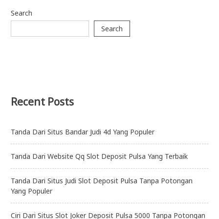
Search
Search
Recent Posts
Tanda Dari Situs Bandar Judi 4d Yang Populer
Tanda Dari Website Qq Slot Deposit Pulsa Yang Terbaik
Tanda Dari Situs Judi Slot Deposit Pulsa Tanpa Potongan
Yang Populer
Ciri Dari Situs Slot Joker Deposit Pulsa 5000 Tanpa Potongan