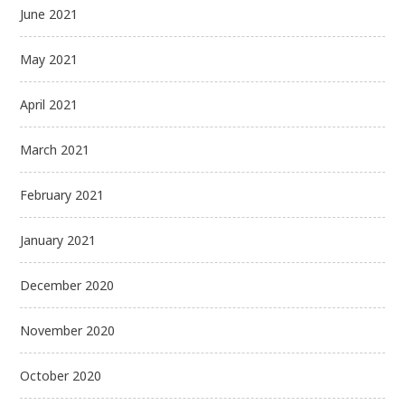
June 2021
May 2021
April 2021
March 2021
February 2021
January 2021
December 2020
November 2020
October 2020