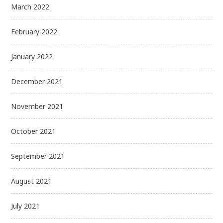
March 2022
February 2022
January 2022
December 2021
November 2021
October 2021
September 2021
August 2021
July 2021