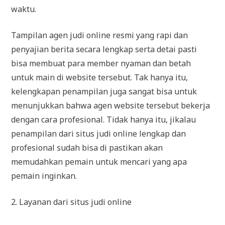
waktu.
Tampilan agen judi online resmi yang rapi dan
penyajian berita secara lengkap serta detai pasti
bisa membuat para member nyaman dan betah
untuk main di website tersebut. Tak hanya itu,
kelengkapan penampilan juga sangat bisa untuk
menunjukkan bahwa agen website tersebut bekerja
dengan cara profesional. Tidak hanya itu, jikalau
penampilan dari situs judi online lengkap dan
profesional sudah bisa di pastikan akan
memudahkan pemain untuk mencari yang apa
pemain inginkan.
2. Layanan dari situs judi online