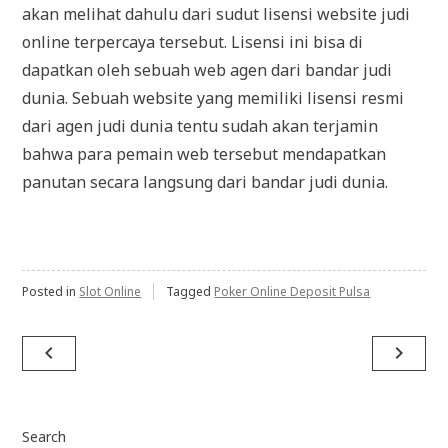
akan melihat dahulu dari sudut lisensi website judi
online terpercaya tersebut. Lisensi ini bisa di
dapatkan oleh sebuah web agen dari bandar judi
dunia. Sebuah website yang memiliki lisensi resmi
dari agen judi dunia tentu sudah akan terjamin
bahwa para pemain web tersebut mendapatkan
panutan secara langsung dari bandar judi dunia.
Posted in
Slot Online
Tagged
Poker Online Deposit Pulsa
Post
navigate_before
navigate_next
navigation
Search