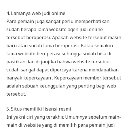
4. Lamanya web judi online
Para pemain juga sangat perlu memperhatikan
sudah berapa lama website agen judi online
tersebut beroperasi. Apakah website tersebut masih
baru atau sudah lama beroperasi. Kalau semakin
lama website beroperasi sehingga sudah bisa di
pastikan dan di janjika bahwa website tersebut
sudah sangat dapat dipercaya karena mendapatkan
banyak kepercayaan . Kepercayaan member tersebut
adalah sebuah keunggulan yang penting bagi web
tersebut.
5. Situs memiliki lisensi resmi
Ini yakni ciri yang terakhir. Umumnya sebelum main-
main di website yang di memilih para pemain judi