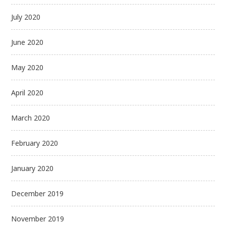
July 2020
June 2020
May 2020
April 2020
March 2020
February 2020
January 2020
December 2019
November 2019