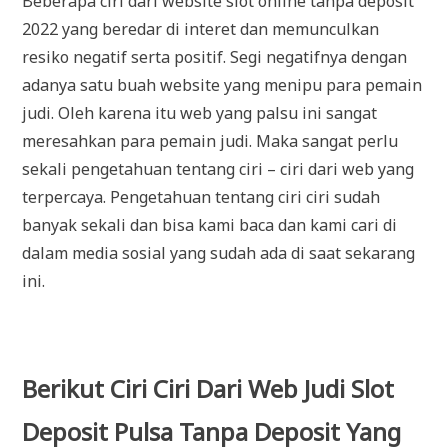
Beberapa ciri dari website slot online tanpa deposit
2022 yang beredar di interet dan memunculkan
resiko negatif serta positif. Segi negatifnya dengan
adanya satu buah website yang menipu para pemain
judi. Oleh karena itu web yang palsu ini sangat
meresahkan para pemain judi. Maka sangat perlu
sekali pengetahuan tentang ciri – ciri dari web yang
terpercaya. Pengetahuan tentang ciri ciri sudah
banyak sekali dan bisa kami baca dan kami cari di
dalam media sosial yang sudah ada di saat sekarang
ini.
Berikut Ciri Ciri Dari Web Judi Slot
Deposit Pulsa Tanpa Deposit Yang