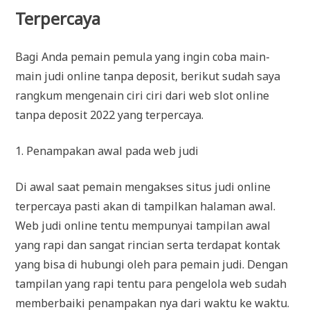
Terpercaya
Bagi Anda pemain pemula yang ingin coba main-
main judi online tanpa deposit, berikut sudah saya
rangkum mengenain ciri ciri dari web slot online
tanpa deposit 2022 yang terpercaya.
1. Penampakan awal pada web judi
Di awal saat pemain mengakses situs judi online
terpercaya pasti akan di tampilkan halaman awal.
Web judi online tentu mempunyai tampilan awal
yang rapi dan sangat rincian serta terdapat kontak
yang bisa di hubungi oleh para pemain judi. Dengan
tampilan yang rapi tentu para pengelola web sudah
memberbaiki penampakan nya dari waktu ke waktu.