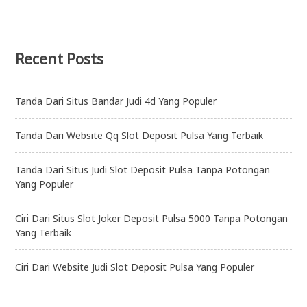
Recent Posts
Tanda Dari Situs Bandar Judi 4d Yang Populer
Tanda Dari Website Qq Slot Deposit Pulsa Yang Terbaik
Tanda Dari Situs Judi Slot Deposit Pulsa Tanpa Potongan
Yang Populer
Ciri Dari Situs Slot Joker Deposit Pulsa 5000 Tanpa Potongan
Yang Terbaik
Ciri Dari Website Judi Slot Deposit Pulsa Yang Populer