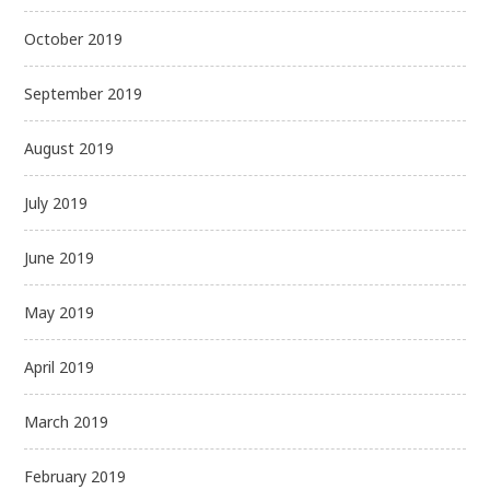
October 2019
September 2019
August 2019
July 2019
June 2019
May 2019
April 2019
March 2019
February 2019