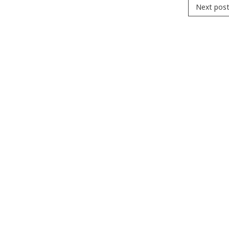
Next pos