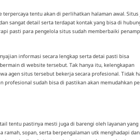
terpercaya tentu akan di perlihatkan halaman awal. Situs 
an sangat detail serta terdapat kontak yang bisa di hubun
rapi pasti para pengelola situs sudah memberbaiki penamp
yajian informasi secara lengkap serta detai pasti bisa
rmain di website tersebut. Tak hanya itu, kelengkapan
a agen situs tersebut bekerja secara profesional. Tidak 
p dan profesional sudah bisa di pastikan akan memudahkan p
tail tentu pastinya mesti juga di barengi oleh layanan yang
isa ramah, sopan, serta berpengalaman utk menghadapi dan