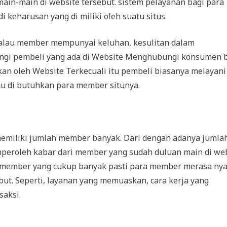
ain-main di website tersebut. sistem pelayanan bagi para
keharusan yang di miliki oleh suatu situs.
jikalau member mempunyai keluhan, kesulitan dalam
gi pembeli yang ada di Website Menghubungi konsumen b
akan oleh Website Terkecuali itu pembeli biasanya melayani
au di butuhkan para member situnya.
a memiliki jumlah member banyak. Dari dengan adanya jumla
peroleh kabar dari member yang sudah duluan main di we
h member yang cukup banyak pasti para member merasa n
but. Seperti, layanan yang memuaskan, cara kerja yang
saksi.