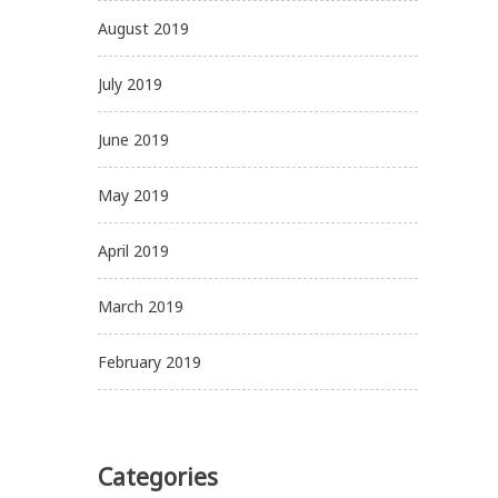
August 2019
July 2019
June 2019
May 2019
April 2019
March 2019
February 2019
Categories