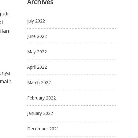
Archives
judi
July 2022
gi
ilan
June 2022
May 2022
April 2022
hanya
emain
March 2022
February 2022
January 2022
December 2021