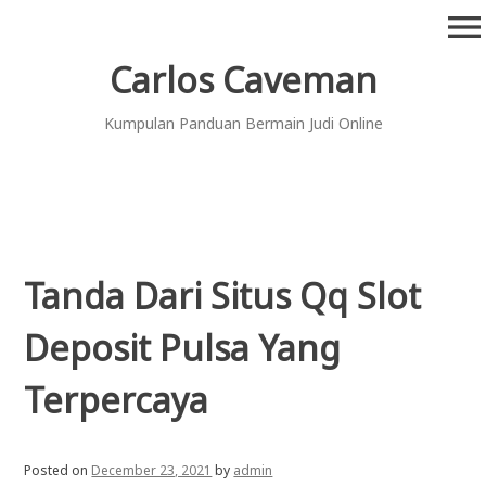
Skip
menu
to
content
Carlos Caveman
Kumpulan Panduan Bermain Judi Online
Tanda Dari Situs Qq Slot
Deposit Pulsa Yang
Terpercaya
Posted on
December 23, 2021
by
admin