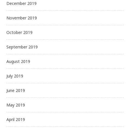
December 2019
November 2019
October 2019
September 2019
August 2019
July 2019
June 2019
May 2019
April 2019