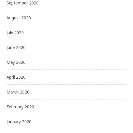
September 2020
August 2020
July 2020
June 2020
May 2020
April 2020
March 2020
February 2020
January 2020