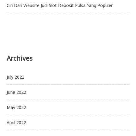
Ciri Dari Website Judi Slot Deposit Pulsa Yang Populer
Archives
July 2022
June 2022
May 2022
April 2022