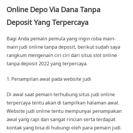
Online Depo Via Dana Tanpa
Deposit Yang Terpercaya
Bagi Anda pemain pemula yang ingin coba main-
main judi online tanpa deposit, berikut sudah saya
rangkum mengenain ciri ciri dari situs slot online
tanpa deposit 2022 yang terpercaya.
1. Penampilan awal pada website judi
Di awal saat pemain terhubung situs judi online
terpercaya tentu akan di tampilkan halaman awal.
Website judi online tentu mempunyai penampakan
awal yang rapi dan sangat rincian serta terdapat
kontak yang bisa di hubungi oleh para pemain judi.