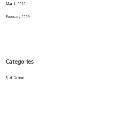
March 2019
February 2019
Categories
Slot Online