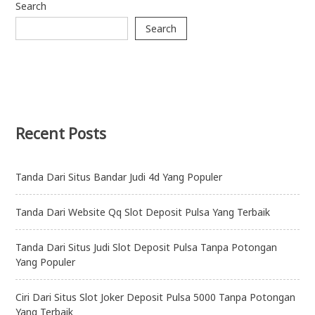
Search
Search
Recent Posts
Tanda Dari Situs Bandar Judi 4d Yang Populer
Tanda Dari Website Qq Slot Deposit Pulsa Yang Terbaik
Tanda Dari Situs Judi Slot Deposit Pulsa Tanpa Potongan
Yang Populer
Ciri Dari Situs Slot Joker Deposit Pulsa 5000 Tanpa Potongan
Yang Terbaik