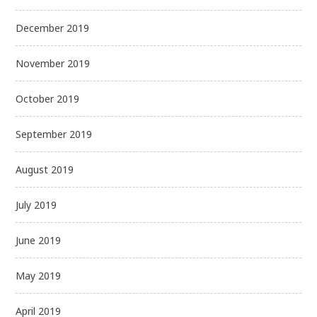
December 2019
November 2019
October 2019
September 2019
August 2019
July 2019
June 2019
May 2019
April 2019