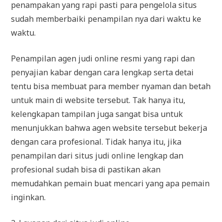
penampakan yang rapi pasti para pengelola situs
sudah memberbaiki penampilan nya dari waktu ke
waktu.
Penampilan agen judi online resmi yang rapi dan
penyajian kabar dengan cara lengkap serta detai
tentu bisa membuat para member nyaman dan betah
untuk main di website tersebut. Tak hanya itu,
kelengkapan tampilan juga sangat bisa untuk
menunjukkan bahwa agen website tersebut bekerja
dengan cara profesional. Tidak hanya itu, jika
penampilan dari situs judi online lengkap dan
profesional sudah bisa di pastikan akan
memudahkan pemain buat mencari yang apa pemain
inginkan.