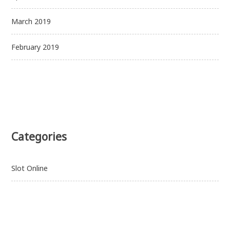
March 2019
February 2019
Categories
Slot Online