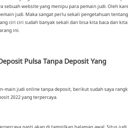
anya sebuah website yang menipu para pemain judi. Oleh kar
pemain judi. Maka sangat perlu sekali pengetahuan tentang 
ng ciri ciri sudah banyak sekali dan bisa kita baca dan kita
arang ini.
t Deposit Pulsa Tanpa Deposit Yang
-main judi online tanpa deposit, berikut sudah saya rang
eposit 2022 yang terpercaya.
erpercaya pasti akan di tampilkan halaman awal. Situs judi