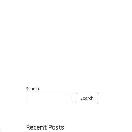
Search
Search
Recent Posts
k