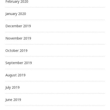
February 2020
January 2020
December 2019
November 2019
October 2019
September 2019
August 2019
July 2019
June 2019