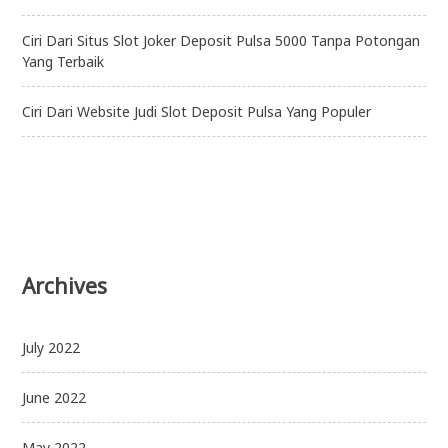
Ciri Dari Situs Slot Joker Deposit Pulsa 5000 Tanpa Potongan
Yang Terbaik
Ciri Dari Website Judi Slot Deposit Pulsa Yang Populer
Archives
July 2022
June 2022
May 2022