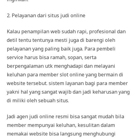
2. Pelayanan dari situs judi online
Kalau penampilan web sudah rapi, profesional dan
detil tentu tentunya mesti juga di barengi oleh
pelayanan yang paling baik juga. Para pembeli
service harus bisa ramah, sopan, serta
berpengalaman utk menghadapi dan melayani
keluhan para member slot online yang bermain di
website tersebut. sistem layanan bagi para member
yakni hal yang sangat wajib dan jadi keharusan yang
di miliki oleh sebuah situs.
Jadi agen judi online resmi bisa sangat mudah bila
member mempunyai keluhan, kesulitan dalam
memakai website bisa langsung menghubungi