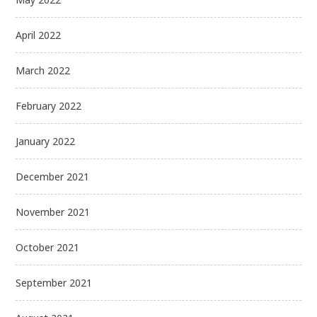
April 2022
March 2022
February 2022
January 2022
December 2021
November 2021
October 2021
September 2021