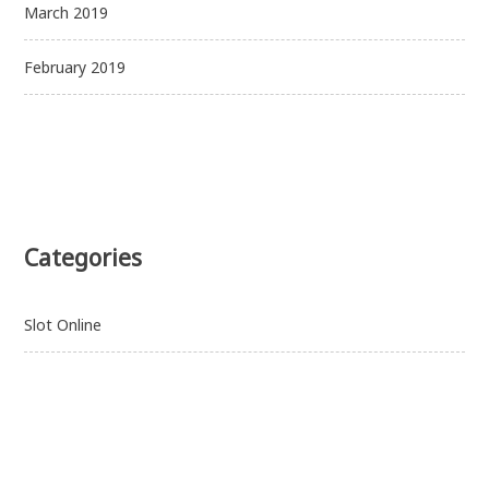
March 2019
February 2019
Categories
Slot Online