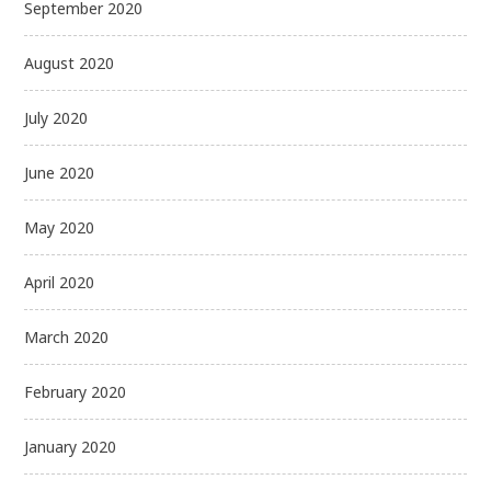
September 2020
August 2020
July 2020
June 2020
May 2020
April 2020
March 2020
February 2020
January 2020