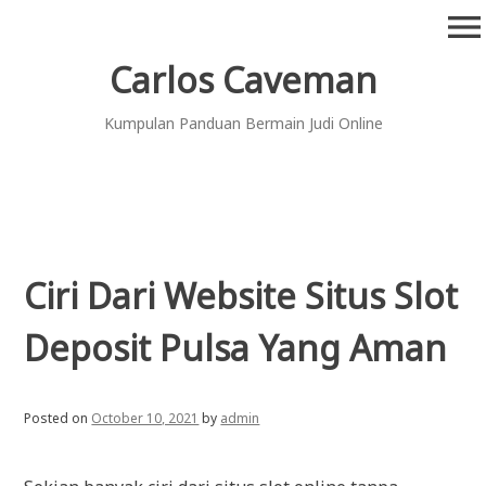
Skip
menu
to
content
Carlos Caveman
Kumpulan Panduan Bermain Judi Online
Ciri Dari Website Situs Slot
Deposit Pulsa Yang Aman
Posted on
October 10, 2021
by
admin