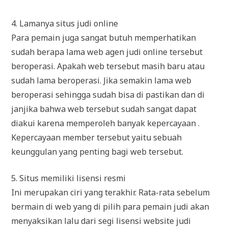
4. Lamanya situs judi online
Para pemain juga sangat butuh memperhatikan
sudah berapa lama web agen judi online tersebut
beroperasi. Apakah web tersebut masih baru atau
sudah lama beroperasi. Jika semakin lama web
beroperasi sehingga sudah bisa di pastikan dan di
janjika bahwa web tersebut sudah sangat dapat
diakui karena memperoleh banyak kepercayaan .
Kepercayaan member tersebut yaitu sebuah
keunggulan yang penting bagi web tersebut.
5. Situs memiliki lisensi resmi
Ini merupakan ciri yang terakhir. Rata-rata sebelum
bermain di web yang di pilih para pemain judi akan
menyaksikan lalu dari segi lisensi website judi