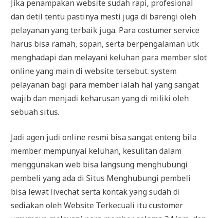
Jika penampakan website sudah rapi, profesional
dan detil tentu pastinya mesti juga di barengi oleh
pelayanan yang terbaik juga. Para costumer service
harus bisa ramah, sopan, serta berpengalaman utk
menghadapi dan melayani keluhan para member slot
online yang main di website tersebut. system
pelayanan bagi para member ialah hal yang sangat
wajib dan menjadi keharusan yang di miliki oleh
sebuah situs.
Jadi agen judi online resmi bisa sangat enteng bila
member mempunyai keluhan, kesulitan dalam
menggunakan web bisa langsung menghubungi
pembeli yang ada di Situs Menghubungi pembeli
bisa lewat livechat serta kontak yang sudah di
sediakan oleh Website Terkecuali itu customer