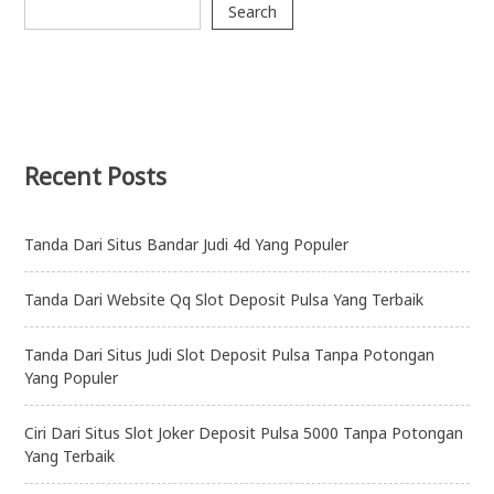
Search
Recent Posts
Tanda Dari Situs Bandar Judi 4d Yang Populer
Tanda Dari Website Qq Slot Deposit Pulsa Yang Terbaik
Tanda Dari Situs Judi Slot Deposit Pulsa Tanpa Potongan
Yang Populer
Ciri Dari Situs Slot Joker Deposit Pulsa 5000 Tanpa Potongan
Yang Terbaik