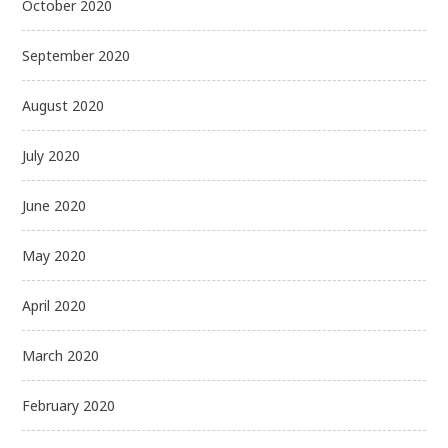
October 2020
September 2020
August 2020
July 2020
June 2020
May 2020
April 2020
March 2020
February 2020