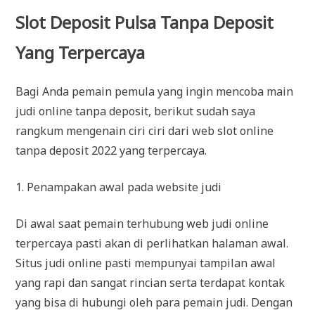
Slot Deposit Pulsa Tanpa Deposit
Yang Terpercaya
Bagi Anda pemain pemula yang ingin mencoba main
judi online tanpa deposit, berikut sudah saya
rangkum mengenain ciri ciri dari web slot online
tanpa deposit 2022 yang terpercaya.
1. Penampakan awal pada website judi
Di awal saat pemain terhubung web judi online
terpercaya pasti akan di perlihatkan halaman awal.
Situs judi online pasti mempunyai tampilan awal
yang rapi dan sangat rincian serta terdapat kontak
yang bisa di hubungi oleh para pemain judi. Dengan