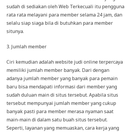
sudah di sediakan oleh Web Terkecuali itu pengguna
rata rata melayani para member selama 24 jam, dan
selalu siap siaga bila di butuhkan para member
situnya.
3. Jumlah member
Ciri kemudian adalah website judi online terpercaya
memiliki jumlah member banyak. Dari dengan
adanya jumlah member yang banyak para pemain
baru bisa mendapati informasi dari member yang
sudah duluan main di situs tersebut. Apabila situs
tersebut mempunyai jumlah member yang cukup
banyak pasti para member merasa nyaman saat
main-main di dalam satu buah situs tersebut.
Seperti, layanan yang memuaskan, cara kerja yang