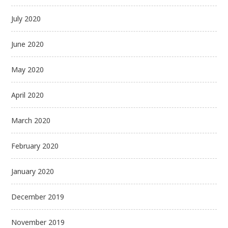
July 2020
June 2020
May 2020
April 2020
March 2020
February 2020
January 2020
December 2019
November 2019