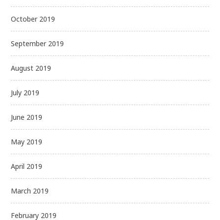
October 2019
September 2019
August 2019
July 2019
June 2019
May 2019
April 2019
March 2019
February 2019