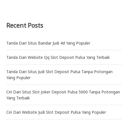
Recent Posts
Tanda Dari Situs Bandar Judi 4d Yang Populer
Tanda Dari Website Qq Slot Deposit Pulsa Yang Terbaik
Tanda Dari Situs Judi Slot Deposit Pulsa Tanpa Potongan
Yang Populer
Ciri Dari Situs Slot Joker Deposit Pulsa 5000 Tanpa Potongan
Yang Terbaik
Ciri Dari Website Judi Slot Deposit Pulsa Yang Populer