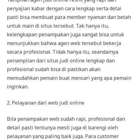
penyajian kabar dengan cara lengkap serta detai
pasti bisa membuat para member nyaman dan betah
untuk main di situs tersebut. Tak hanya itu,
kelengkapan penampakan juga sangat bisa untuk
menunjukkan bahwa agen web tersebut bekerja
secara profesional. Tidak hanya itu, seandainya
penampilan dari situs judi online lengkap dan
profesional sudah bisa di pastikan akan
memudahkan pemain buat mencari yang apa pemain
inginkan.
2. Pelayanan dari web judi online
Bila penampakan web sudah rapi, profesional dan
detail pasti tentunya mesti juga di barengi oleh
pelayanan yang paling baik juga. Para customer