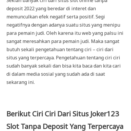
Sekian banyak ciri dari situs slot online tanpa
deposit 2022 yang beredar di interet dan
memunculkan efek negatif serta positif. Segi
negatifnya dengan adanya suatu situs yang menipu
para pemain judi. Oleh karena itu web yang palsu ini
sangat meresahkan para pemain judi. Maka sangat
butuh sekali pengetahuan tentang ciri – ciri dari
situs yang terpercaya. Pengetahuan tentang ciri ciri
sudah banyak sekali dan bisa kita baca dan kita cari
di dalam media sosial yang sudah ada di saat
sekarang ini.
Berikut Ciri Ciri Dari Situs Joker123
Slot Tanpa Deposit Yang Terpercaya