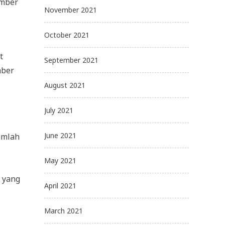
ember
November 2021
October 2021
t
September 2021
mber
August 2021
July 2021
June 2021
umlah
May 2021
a yang
April 2021
March 2021