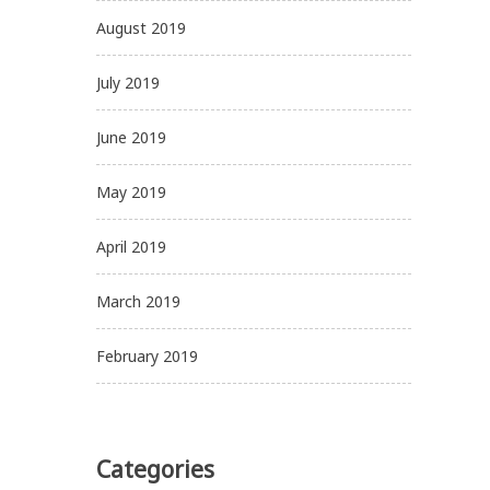
August 2019
July 2019
June 2019
May 2019
April 2019
March 2019
February 2019
Categories