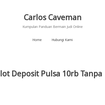
Carlos Caveman
Kumpulan Panduan Bermain Judi Online
Home
Hubungi Kami
lot Deposit Pulsa 10rb Tanpa