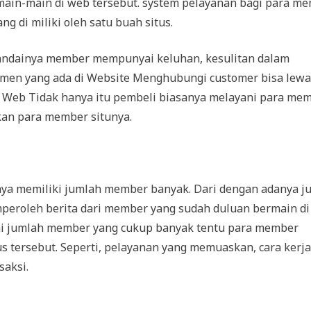
main-main di web tersebut. system pelayanan bagi para m
ng di miliki oleh satu buah situs.
seandainya member mempunyai keluhan, kesulitan dalam
en yang ada di Website Menghubungi customer bisa lewa
eh Web Tidak hanya itu pembeli biasanya melayani para me
ukan para member situnya.
caya memiliki jumlah member banyak. Dari dengan adanya j
eroleh berita dari member yang sudah duluan bermain di
yai jumlah member yang cukup banyak tentu para member
s tersebut. Seperti, pelayanan yang memuaskan, cara kerj
saksi.