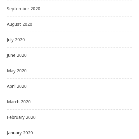
September 2020
August 2020
July 2020
June 2020
May 2020
April 2020
March 2020
February 2020
January 2020