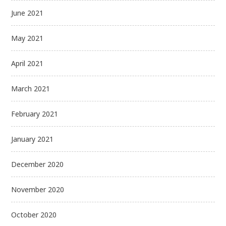
June 2021
May 2021
April 2021
March 2021
February 2021
January 2021
December 2020
November 2020
October 2020