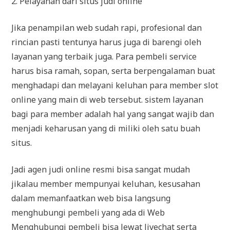
2. Pelayanan dari situs judi online
Jika penampilan web sudah rapi, profesional dan
rincian pasti tentunya harus juga di barengi oleh
layanan yang terbaik juga. Para pembeli service
harus bisa ramah, sopan, serta berpengalaman buat
menghadapi dan melayani keluhan para member slot
online yang main di web tersebut. sistem layanan
bagi para member adalah hal yang sangat wajib dan
menjadi keharusan yang di miliki oleh satu buah
situs.
Jadi agen judi online resmi bisa sangat mudah
jikalau member mempunyai keluhan, kesusahan
dalam memanfaatkan web bisa langsung
menghubungi pembeli yang ada di Web
Menghubungi pembeli bisa lewat livechat serta