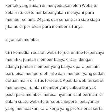
kontak yang sudah di menyediakan oleh Website
Selain itu customer kebanyakan melayani para
member selama 24 jam, dan senantiasa siap siaga
jikalau di perlukan para member situnya.
3. Jumlah member
Ciri kemudian adalah website judi online terpercaya
memiliki jumlah member banyak. Dari dengan
adanya jumlah member yang banyak para pemain
baru bisa memperoleh info dari member yang sudah
duluan main di situs tersebut. Apabila web tersebut
mempunyai jumlah member yang cukup banyak
pasti para member merasa nyaman saat bermain di
dalam suatu website tersebut. Seperti, pelayanan
yang memuaskan, cara kerja yang profesional serta