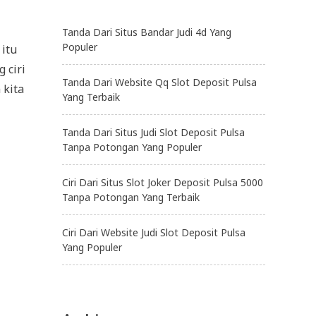
Tanda Dari Situs Bandar Judi 4d Yang
Populer
 itu
 ciri
Tanda Dari Website Qq Slot Deposit Pulsa
 kita
Yang Terbaik
Tanda Dari Situs Judi Slot Deposit Pulsa
Tanpa Potongan Yang Populer
Ciri Dari Situs Slot Joker Deposit Pulsa 5000
Tanpa Potongan Yang Terbaik
Ciri Dari Website Judi Slot Deposit Pulsa
Yang Populer