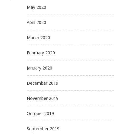
May 2020
April 2020
March 2020
February 2020
January 2020
December 2019
November 2019
October 2019
September 2019