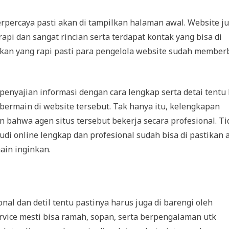
rpercaya pasti akan di tampilkan halaman awal. Website ju
i dan sangat rincian serta terdapat kontak yang bisa di
an yang rapi pasti para pengelola website sudah member
penyajian informasi dengan cara lengkap serta detai tentu 
rmain di website tersebut. Tak hanya itu, kelengkapan
bahwa agen situs tersebut bekerja secara profesional. Ti
udi online lengkap dan profesional sudah bisa di pastikan 
in inginkan.
al dan detil tentu pastinya harus juga di barengi oleh
rvice mesti bisa ramah, sopan, serta berpengalaman utk