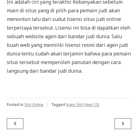
Ini adalah ciri yang terakhir. Kebanyakan sebelum
main di situs yang di pilih para pemain judi akan
menonton lalu dari sudut lisensi situs judi online
terpercaya tersebut. Lisensi ini bisa di dapatkan oleh
sebuah website agen dari bandar judi dunia. Satu
buah web yang memiliki lisensi resmi dari agen judi
dunia tentu sudah akan terjamin bahwa para pemain
situs tersebut memperoleh panutan dengan cara
langsung dari bandar judi dunia.
Posted in
Slot Online
Tagged
Agen Slot Joker123
Post
navigate_before
navigate_next
navigation