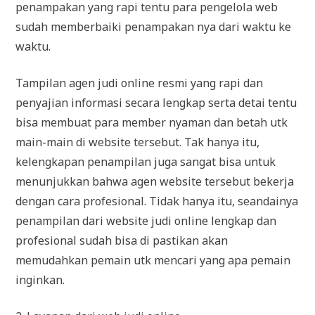
penampakan yang rapi tentu para pengelola web
sudah memberbaiki penampakan nya dari waktu ke
waktu.
Tampilan agen judi online resmi yang rapi dan
penyajian informasi secara lengkap serta detai tentu
bisa membuat para member nyaman dan betah utk
main-main di website tersebut. Tak hanya itu,
kelengkapan penampilan juga sangat bisa untuk
menunjukkan bahwa agen website tersebut bekerja
dengan cara profesional. Tidak hanya itu, seandainya
penampilan dari website judi online lengkap dan
profesional sudah bisa di pastikan akan
memudahkan pemain utk mencari yang apa pemain
inginkan.