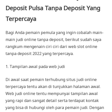
Deposit Pulsa Tanpa Deposit Yang
Terpercaya
Bagi Anda pemain pemula yang ingin cobalah main-
main judi online tanpa deposit, berikut sudah saya
rangkum mengenain ciri ciri dari web slot online
tanpa deposit 2022 yang terpercaya.
1. Tampilan awal pada web judi
Di awal saat pemain terhubung situs judi online
terpercaya tentu akan di tunjukkan halaman awal.
Web judi online tentu mempunyai tampilan awal
yang rapi dan sangat detail serta terdapat kontak
yang bisa di hubungi oleh para pemain judi. Dengan