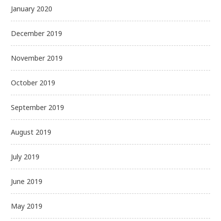
January 2020
December 2019
November 2019
October 2019
September 2019
August 2019
July 2019
June 2019
May 2019