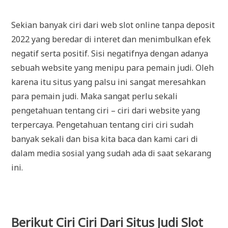
Sekian banyak ciri dari web slot online tanpa deposit
2022 yang beredar di interet dan menimbulkan efek
negatif serta positif. Sisi negatifnya dengan adanya
sebuah website yang menipu para pemain judi. Oleh
karena itu situs yang palsu ini sangat meresahkan
para pemain judi. Maka sangat perlu sekali
pengetahuan tentang ciri – ciri dari website yang
terpercaya. Pengetahuan tentang ciri ciri sudah
banyak sekali dan bisa kita baca dan kami cari di
dalam media sosial yang sudah ada di saat sekarang
ini.
Berikut Ciri Ciri Dari Situs Judi Slot