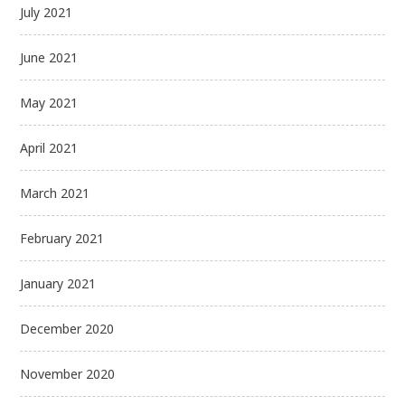
July 2021
June 2021
May 2021
April 2021
March 2021
February 2021
January 2021
December 2020
November 2020