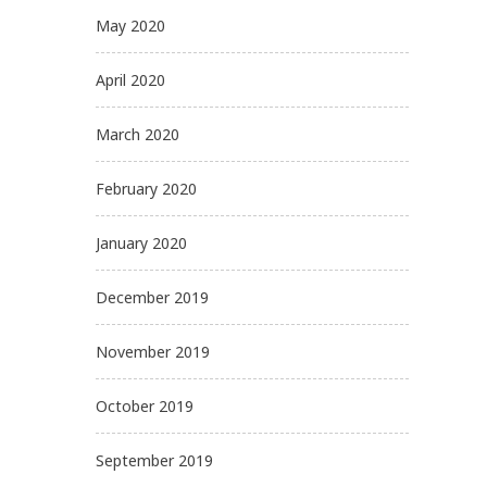
May 2020
April 2020
March 2020
February 2020
January 2020
December 2019
November 2019
October 2019
September 2019