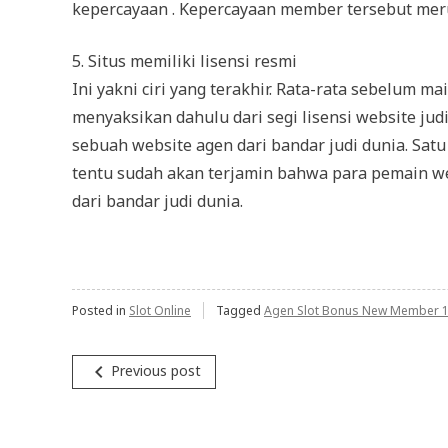
kepercayaan . Kepercayaan member tersebut mer
5. Situs memiliki lisensi resmi
Ini yakni ciri yang terakhir. Rata-rata sebelum m
menyaksikan dahulu dari segi lisensi website judi 
sebuah website agen dari bandar judi dunia. Satu
tentu sudah akan terjamin bahwa para pemain w
dari bandar judi dunia.
Posted in
Slot Online
Tagged
Agen Slot Bonus New Member 
Post
navigate_before
Previous post
navigation