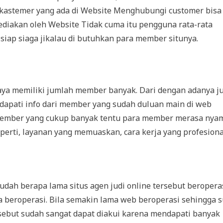
astemer yang ada di Website Menghubungi customer bisa
yediakan oleh Website Tidak cuma itu pengguna rata-rata
siap siaga jikalau di butuhkan para member situnya.
ercaya memiliki jumlah member banyak. Dari dengan adanya 
apati info dari member yang sudah duluan main di web
 member yang cukup banyak tentu para member merasa nya
perti, layanan yang memuaskan, cara kerja yang profesiona
ah berapa lama situs agen judi online tersebut beroperas
 beroperasi. Bila semakin lama web beroperasi sehingga 
ersebut sudah sangat dapat diakui karena mendapati banyak