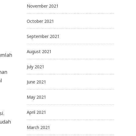
November 2021
October 2021
September 2021
August 2021
jumlah
July 2021
man
l
June 2021
May 2021
April 2021
i.
sudah
March 2021