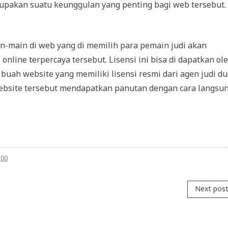
upakan suatu keunggulan yang penting bagi web tersebut.
ain-main di web yang di memilih para pemain judi akan
online terpercaya tersebut. Lisensi ini bisa di dapatkan ol
 buah website yang memiliki lisensi resmi dari agen judi du
ebsite tersebut mendapatkan panutan dengan cara langsu
100
Next pos