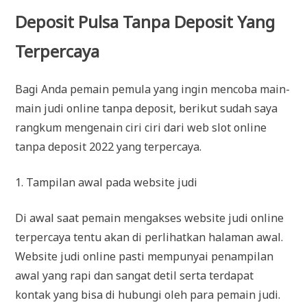
Deposit Pulsa Tanpa Deposit Yang
Terpercaya
Bagi Anda pemain pemula yang ingin mencoba main-
main judi online tanpa deposit, berikut sudah saya
rangkum mengenain ciri ciri dari web slot online
tanpa deposit 2022 yang terpercaya.
1. Tampilan awal pada website judi
Di awal saat pemain mengakses website judi online
terpercaya tentu akan di perlihatkan halaman awal.
Website judi online pasti mempunyai penampilan
awal yang rapi dan sangat detil serta terdapat
kontak yang bisa di hubungi oleh para pemain judi.