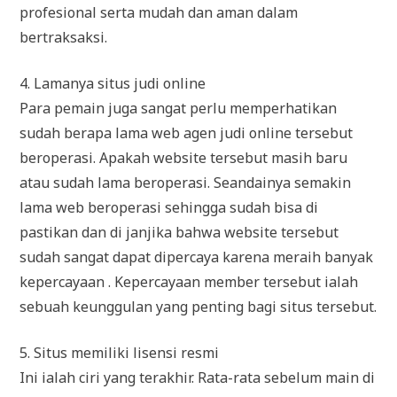
profesional serta mudah dan aman dalam
bertraksaksi.
4. Lamanya situs judi online
Para pemain juga sangat perlu memperhatikan
sudah berapa lama web agen judi online tersebut
beroperasi. Apakah website tersebut masih baru
atau sudah lama beroperasi. Seandainya semakin
lama web beroperasi sehingga sudah bisa di
pastikan dan di janjika bahwa website tersebut
sudah sangat dapat dipercaya karena meraih banyak
kepercayaan . Kepercayaan member tersebut ialah
sebuah keunggulan yang penting bagi situs tersebut.
5. Situs memiliki lisensi resmi
Ini ialah ciri yang terakhir. Rata-rata sebelum main di