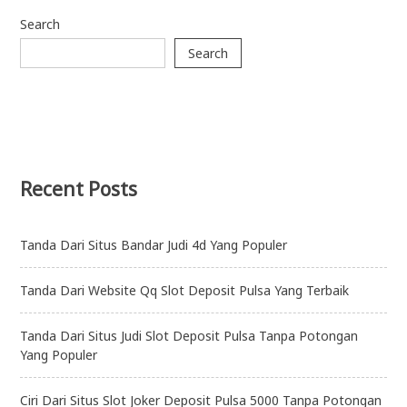
Search
Search
Recent Posts
Tanda Dari Situs Bandar Judi 4d Yang Populer
Tanda Dari Website Qq Slot Deposit Pulsa Yang Terbaik
Tanda Dari Situs Judi Slot Deposit Pulsa Tanpa Potongan
Yang Populer
Ciri Dari Situs Slot Joker Deposit Pulsa 5000 Tanpa Potongan