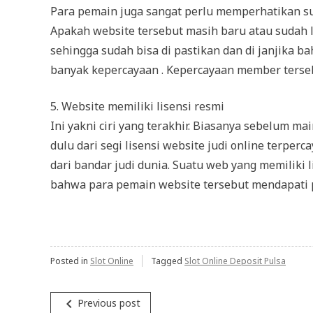
Para pemain juga sangat perlu memperhatikan su
Apakah website tersebut masih baru atau sudah 
sehingga sudah bisa di pastikan dan di janjika 
banyak kepercayaan . Kepercayaan member terseb
5. Website memiliki lisensi resmi
Ini yakni ciri yang terakhir. Biasanya sebelum m
dulu dari segi lisensi website judi online terperc
dari bandar judi dunia. Suatu web yang memiliki l
bahwa para pemain website tersebut mendapati p
Posted in
Slot Online
Tagged
Slot Online Deposit Pulsa
Post
navigate_before
Previous post