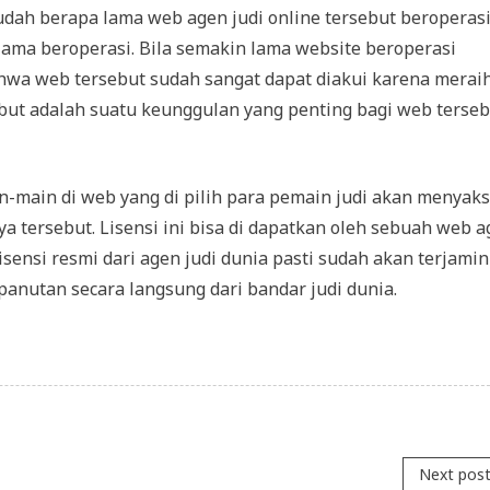
dah berapa lama web agen judi online tersebut beroperasi
lama beroperasi. Bila semakin lama website beroperasi
bahwa web tersebut sudah sangat dapat diakui karena merai
ut adalah suatu keunggulan yang penting bagi web terseb
ain-main di web yang di pilih para pemain judi akan menyak
aya tersebut. Lisensi ini bisa di dapatkan oleh sebuah web 
isensi resmi dari agen judi dunia pasti sudah akan terjamin
anutan secara langsung dari bandar judi dunia.
Next pos