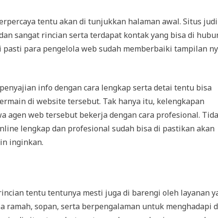
erpercaya tentu akan di tunjukkan halaman awal. Situs judi
an sangat rincian serta terdapat kontak yang bisa di hubu
pi pasti para pengelola web sudah memberbaiki tampilan n
penyajian info dengan cara lengkap serta detai tentu bisa
main di website tersebut. Tak hanya itu, kelengkapan
a agen web tersebut bekerja dengan cara profesional. Tid
online lengkap dan profesional sudah bisa di pastikan akan
n inginkan.
rincian tentu tentunya mesti juga di barengi oleh layanan 
bisa ramah, sopan, serta berpengalaman untuk menghadapi 