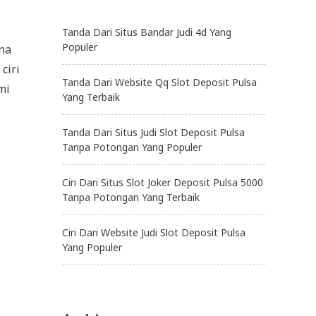
Tanda Dari Situs Bandar Judi 4d Yang
Populer
ena
ciri
Tanda Dari Website Qq Slot Deposit Pulsa
mi
Yang Terbaik
Tanda Dari Situs Judi Slot Deposit Pulsa
Tanpa Potongan Yang Populer
Ciri Dari Situs Slot Joker Deposit Pulsa 5000
Tanpa Potongan Yang Terbaik
Ciri Dari Website Judi Slot Deposit Pulsa
Yang Populer