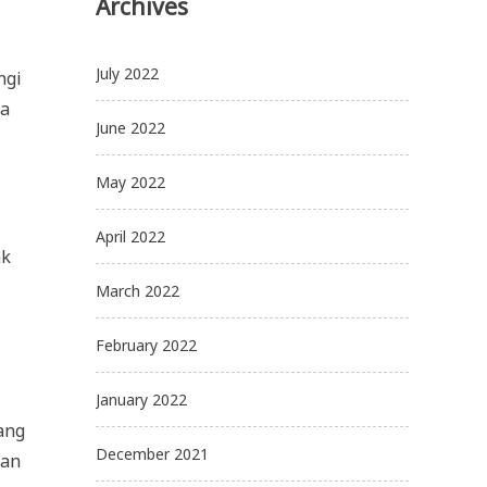
Archives
July 2022
ngi
ya
June 2022
May 2022
April 2022
ak
March 2022
February 2022
January 2022
yang
December 2021
dan