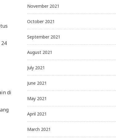
November 2021
October 2021
itus
September 2021
 24
August 2021
July 2021
June 2021
in di
May 2021
yang
April 2021
March 2021