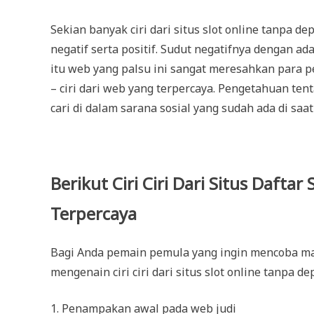
Sekian banyak ciri dari situs slot online tanpa d
negatif serta positif. Sudut negatifnya dengan a
itu web yang palsu ini sangat meresahkan para p
– ciri dari web yang terpercaya. Pengetahuan tent
cari di dalam sarana sosial yang sudah ada di saat
Berikut Ciri Ciri Dari Situs Dafta
Terpercaya
Bagi Anda pemain pemula yang ingin mencoba mai
mengenain ciri ciri dari situs slot online tanpa d
1. Penampakan awal pada web judi