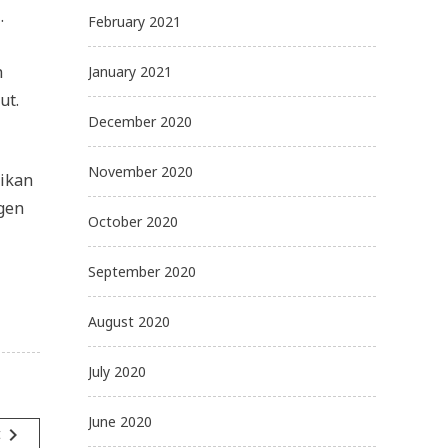
.
February 2021
h
January 2021
ut.
December 2020
November 2020
sikan
agen
October 2020
September 2020
August 2020
July 2020
June 2020
navigate_next
t