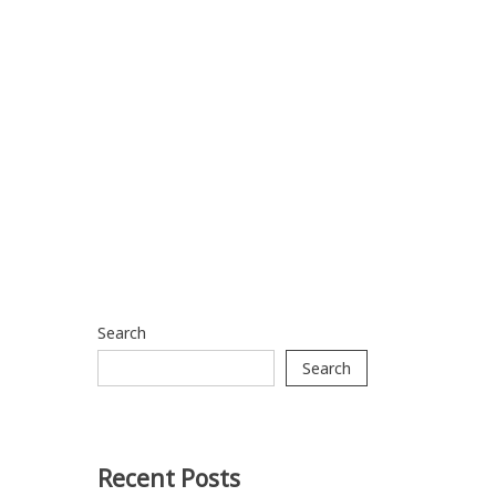
Search
Search
Recent Posts