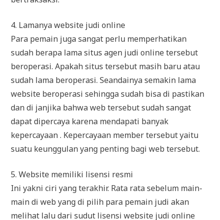
4. Lamanya website judi online
Para pemain juga sangat perlu memperhatikan
sudah berapa lama situs agen judi online tersebut
beroperasi. Apakah situs tersebut masih baru atau
sudah lama beroperasi. Seandainya semakin lama
website beroperasi sehingga sudah bisa di pastikan
dan di janjika bahwa web tersebut sudah sangat
dapat dipercaya karena mendapati banyak
kepercayaan . Kepercayaan member tersebut yaitu
suatu keunggulan yang penting bagi web tersebut.
5. Website memiliki lisensi resmi
Ini yakni ciri yang terakhir. Rata rata sebelum main-
main di web yang di pilih para pemain judi akan
melihat lalu dari sudut lisensi website judi online