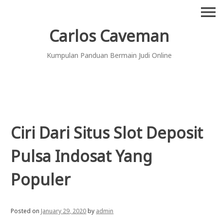
Skip
menu
to
content
Carlos Caveman
Kumpulan Panduan Bermain Judi Online
Ciri Dari Situs Slot Deposit
Pulsa Indosat Yang
Populer
Posted on
January 29, 2020
by
admin