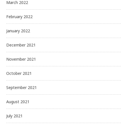
March 2022
February 2022
January 2022
December 2021
November 2021
October 2021
September 2021
August 2021
July 2021