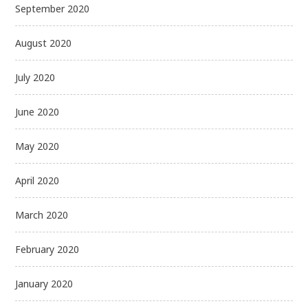
September 2020
August 2020
July 2020
June 2020
May 2020
April 2020
March 2020
February 2020
January 2020