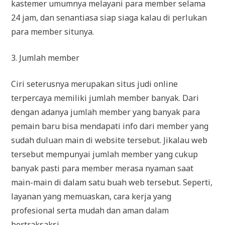
kastemer umumnya melayani para member selama
24 jam, dan senantiasa siap siaga kalau di perlukan
para member situnya.
3. Jumlah member
Ciri seterusnya merupakan situs judi online
terpercaya memiliki jumlah member banyak. Dari
dengan adanya jumlah member yang banyak para
pemain baru bisa mendapati info dari member yang
sudah duluan main di website tersebut. Jikalau web
tersebut mempunyai jumlah member yang cukup
banyak pasti para member merasa nyaman saat
main-main di dalam satu buah web tersebut. Seperti,
layanan yang memuaskan, cara kerja yang
profesional serta mudah dan aman dalam
bertraksaksi.