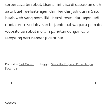
terpercaya tersebut. Lisensi ini bisa di dapatkan oleh
satu buah website agen dari bandar judi dunia. Satu
buah web yang memiliki lisensi resmi dari agen judi
dunia tentu sudah akan terjamin bahwa para pemain
website tersebut meraih panutan dengan cara
langsung dari bandar judi dunia.
Posted in
Slot Online
Tagged
Situs Slot Deposit Pulsa Tanpa
Potongan
Post
navigate_before
navigate_next
navigation
Search