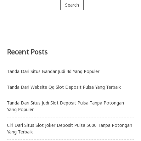
Search
Recent Posts
Tanda Dari Situs Bandar Judi 4d Yang Populer
Tanda Dari Website Qq Slot Deposit Pulsa Yang Terbaik
Tanda Dari Situs Judi Slot Deposit Pulsa Tanpa Potongan
Yang Populer
Ciri Dari Situs Slot Joker Deposit Pulsa 5000 Tanpa Potongan
Yang Terbaik