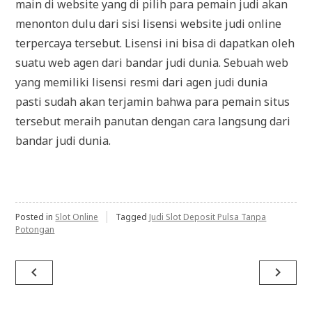
main di website yang di pilih para pemain judi akan
menonton dulu dari sisi lisensi website judi online
terpercaya tersebut. Lisensi ini bisa di dapatkan oleh
suatu web agen dari bandar judi dunia. Sebuah web
yang memiliki lisensi resmi dari agen judi dunia
pasti sudah akan terjamin bahwa para pemain situs
tersebut meraih panutan dengan cara langsung dari
bandar judi dunia.
Posted in
Slot Online
Tagged
Judi Slot Deposit Pulsa Tanpa
Potongan
Post
navigate_before
navigate_next
navigation