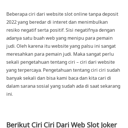
Beberapa ciri dari website slot online tanpa deposit
2022 yang beredar di interet dan menimbulkan
resiko negatif serta positif. Sisi negatifnya dengan
adanya satu buah web yang menipu para pemain
judi. Oleh karena itu website yang palsu ini sangat
meresahkan para pemain judi. Maka sangat perlu
sekali pengetahuan tentang ciri – ciri dari website
yang terpercaya. Pengetahuan tentang ciri ciri sudah
banyak sekali dan bisa kami baca dan kita cari di
dalam sarana sosial yang sudah ada di saat sekarang
ini.
Berikut Ciri Ciri Dari Web Slot Joker