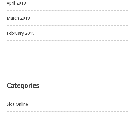
April 2019
March 2019
February 2019
Categories
Slot Online