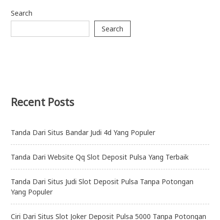
Search
Search
Recent Posts
Tanda Dari Situs Bandar Judi 4d Yang Populer
Tanda Dari Website Qq Slot Deposit Pulsa Yang Terbaik
Tanda Dari Situs Judi Slot Deposit Pulsa Tanpa Potongan
Yang Populer
Ciri Dari Situs Slot Joker Deposit Pulsa 5000 Tanpa Potongan