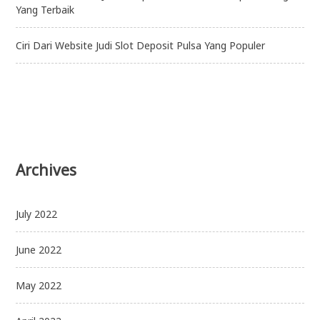
Yang Terbaik
Ciri Dari Website Judi Slot Deposit Pulsa Yang Populer
Archives
July 2022
June 2022
May 2022