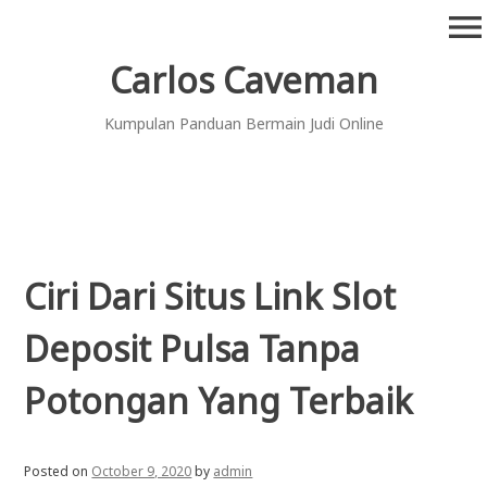
Skip
menu
to
content
Carlos Caveman
Kumpulan Panduan Bermain Judi Online
Ciri Dari Situs Link Slot
Deposit Pulsa Tanpa
Potongan Yang Terbaik
Posted on
October 9, 2020
by
admin