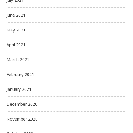
July 2021
June 2021
May 2021
April 2021
March 2021
February 2021
January 2021
December 2020
November 2020