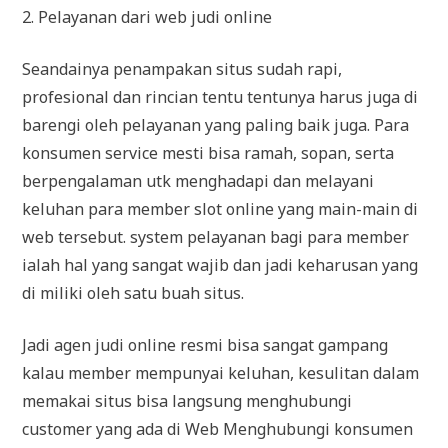
2. Pelayanan dari web judi online
Seandainya penampakan situs sudah rapi,
profesional dan rincian tentu tentunya harus juga di
barengi oleh pelayanan yang paling baik juga. Para
konsumen service mesti bisa ramah, sopan, serta
berpengalaman utk menghadapi dan melayani
keluhan para member slot online yang main-main di
web tersebut. system pelayanan bagi para member
ialah hal yang sangat wajib dan jadi keharusan yang
di miliki oleh satu buah situs.
Jadi agen judi online resmi bisa sangat gampang
kalau member mempunyai keluhan, kesulitan dalam
memakai situs bisa langsung menghubungi
customer yang ada di Web Menghubungi konsumen