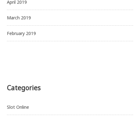
April 2019
March 2019
February 2019
Categories
Slot Online