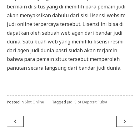
bermain di situs yang di memilih para pemain judi
akan menyaksikan dahulu dari sisi lisensi website
judi online terpercaya tersebut. Lisensi ini bisa di
dapatkan oleh sebuah web agen dari bandar judi
dunia. Satu buah web yang memiliki lisensi resmi
dari agen judi dunia pasti sudah akan terjamin
bahwa para pemain situs tersebut memperoleh
panutan secara langsung dari bandar judi dunia.
Posted in
Slot Online
Tagged
Judi Slot Deposit Pulsa
Post
navigate_before
navigate_next
navigation