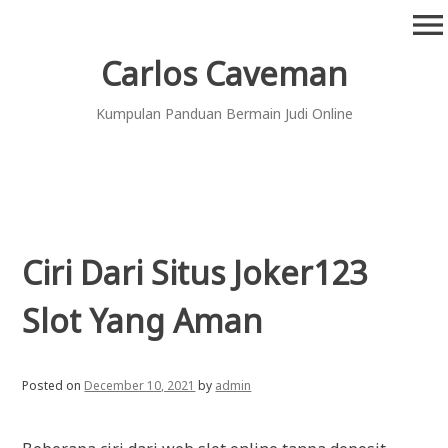
Skip
menu
to
content
Carlos Caveman
Kumpulan Panduan Bermain Judi Online
Ciri Dari Situs Joker123
Slot Yang Aman
Posted on
December 10, 2021
by
admin