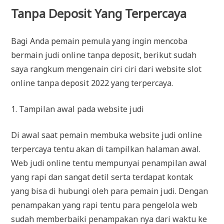
Tanpa Deposit Yang Terpercaya
Bagi Anda pemain pemula yang ingin mencoba
bermain judi online tanpa deposit, berikut sudah
saya rangkum mengenain ciri ciri dari website slot
online tanpa deposit 2022 yang terpercaya.
1. Tampilan awal pada website judi
Di awal saat pemain membuka website judi online
terpercaya tentu akan di tampilkan halaman awal.
Web judi online tentu mempunyai penampilan awal
yang rapi dan sangat detil serta terdapat kontak
yang bisa di hubungi oleh para pemain judi. Dengan
penampakan yang rapi tentu para pengelola web
sudah memberbaiki penampakan nya dari waktu ke