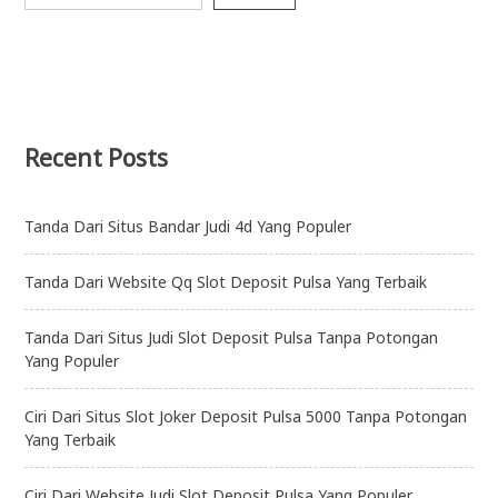
Recent Posts
Tanda Dari Situs Bandar Judi 4d Yang Populer
Tanda Dari Website Qq Slot Deposit Pulsa Yang Terbaik
Tanda Dari Situs Judi Slot Deposit Pulsa Tanpa Potongan
Yang Populer
Ciri Dari Situs Slot Joker Deposit Pulsa 5000 Tanpa Potongan
Yang Terbaik
Ciri Dari Website Judi Slot Deposit Pulsa Yang Populer