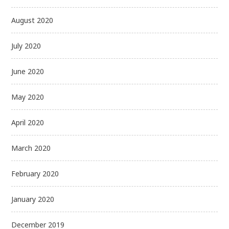
August 2020
July 2020
June 2020
May 2020
April 2020
March 2020
February 2020
January 2020
December 2019