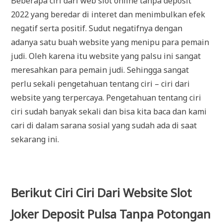
Beberapa ciri dari web slot online tanpa deposit
2022 yang beredar di interet dan menimbulkan efek
negatif serta positif. Sudut negatifnya dengan
adanya satu buah website yang menipu para pemain
judi. Oleh karena itu website yang palsu ini sangat
meresahkan para pemain judi. Sehingga sangat
perlu sekali pengetahuan tentang ciri – ciri dari
website yang terpercaya. Pengetahuan tentang ciri
ciri sudah banyak sekali dan bisa kita baca dan kami
cari di dalam sarana sosial yang sudah ada di saat
sekarang ini.
Berikut Ciri Ciri Dari Website Slot
Joker Deposit Pulsa Tanpa Potongan