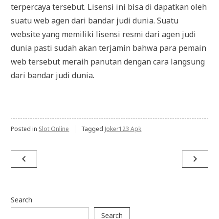
terpercaya tersebut. Lisensi ini bisa di dapatkan oleh
suatu web agen dari bandar judi dunia. Suatu
website yang memiliki lisensi resmi dari agen judi
dunia pasti sudah akan terjamin bahwa para pemain
web tersebut meraih panutan dengan cara langsung
dari bandar judi dunia.
Posted in
Slot Online
Tagged
Joker123 Apk
Post
navigate_before
navigate_next
navigation
Search
Search