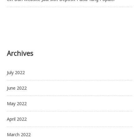
Archives
July 2022
June 2022
May 2022
April 2022
March 2022