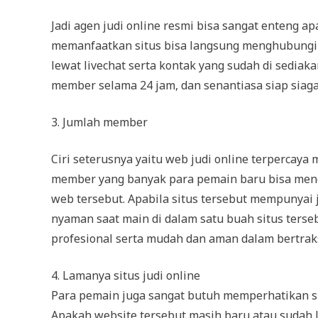
Jadi agen judi online resmi bisa sangat enteng
memanfaatkan situs bisa langsung menghubungi
lewat livechat serta kontak yang sudah di sedia
member selama 24 jam, dan senantiasa siap siaga
3. Jumlah member
Ciri seterusnya yaitu web judi online terpercay
member yang banyak para pemain baru bisa mend
web tersebut. Apabila situs tersebut mempunya
nyaman saat main di dalam satu buah situs terse
profesional serta mudah dan aman dalam bertrak
4. Lamanya situs judi online
Para pemain juga sangat butuh memperhatikan su
Apakah website tersebut masih baru atau sudah 