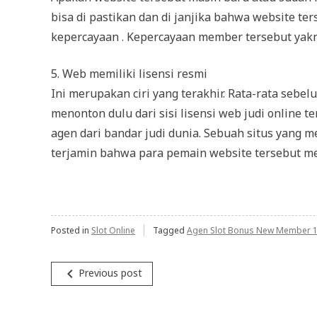
bisa di pastikan dan di janjika bahwa website te
kepercayaan . Kepercayaan member tersebut yakni
5. Web memiliki lisensi resmi
Ini merupakan ciri yang terakhir. Rata-rata sebe
menonton dulu dari sisi lisensi web judi online te
agen dari bandar judi dunia. Sebuah situs yang me
terjamin bahwa para pemain website tersebut mer
Posted in
Slot Online
Tagged
Agen Slot Bonus New Member 
Post
navigate_before
Previous post
navigation