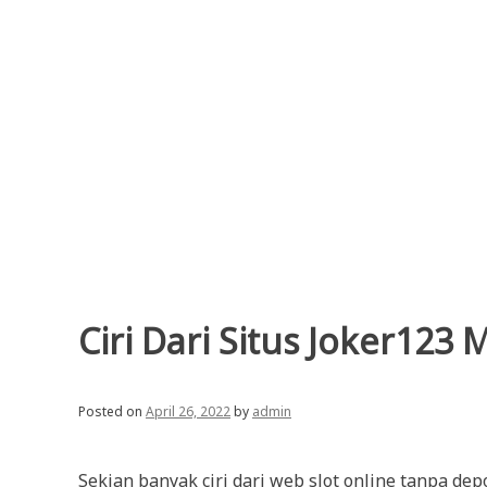
Skip
to
content
Ciri Dari Situs Joker123
Posted on
April 26, 2022
by
admin
Sekian banyak ciri dari web slot online tanpa de