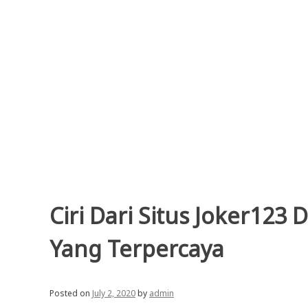
Skip
to
content
Ciri Dari Situs Joker123
Yang Terpercaya
Posted on
July 2, 2020
by
admin