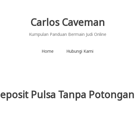
Carlos Caveman
Kumpulan Panduan Bermain Judi Online
Home
Hubungi Kami
 Deposit Pulsa Tanpa Potongan