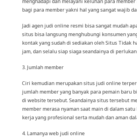
menghadapi dan melayani keluhan para member sl
bagi para member yakni hal yang sangat wajib dan
Jadi agen judi online resmi bisa sangat mudah
situs bisa langsung menghubungi konsumen yang 
kontak yang sudah di sediakan oleh Situs Tida
jam, dan selalu siap siaga seandainya di perluka
3. Jumlah member
Ciri kemudian merupakan situs judi online terp
jumlah member yang banyak para pemain baru bi
di website tersebut. Seandainya situs tersebut
member merasa nyaman saat main di dalam satu b
kerja yang profesional serta mudah dan aman dal
4. Lamanya web judi online