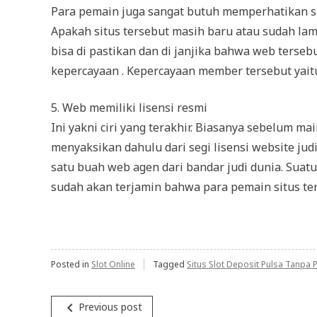
Para pemain juga sangat butuh memperhatikan su
Apakah situs tersebut masih baru atau sudah lam
bisa di pastikan dan di janjika bahwa web terse
kepercayaan . Kepercayaan member tersebut yait
5. Web memiliki lisensi resmi
Ini yakni ciri yang terakhir. Biasanya sebelum ma
menyaksikan dahulu dari segi lisensi website judi 
satu buah web agen dari bandar judi dunia. Suatu 
sudah akan terjamin bahwa para pemain situs ter
Posted in
Slot Online
Tagged
Situs Slot Deposit Pulsa Tanpa
Post
navigate_before
Previous post