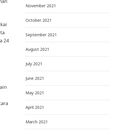
anan
November 2021
October 2021
kai
ta
September 2021
a 24
August 2021
July 2021
June 2021
ain
May 2021
cara
April 2021
March 2021