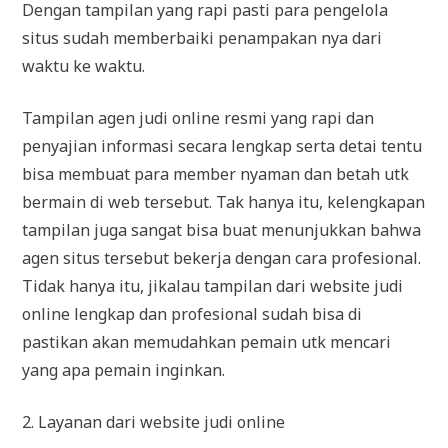
Dengan tampilan yang rapi pasti para pengelola
situs sudah memberbaiki penampakan nya dari
waktu ke waktu.
Tampilan agen judi online resmi yang rapi dan
penyajian informasi secara lengkap serta detai tentu
bisa membuat para member nyaman dan betah utk
bermain di web tersebut. Tak hanya itu, kelengkapan
tampilan juga sangat bisa buat menunjukkan bahwa
agen situs tersebut bekerja dengan cara profesional.
Tidak hanya itu, jikalau tampilan dari website judi
online lengkap dan profesional sudah bisa di
pastikan akan memudahkan pemain utk mencari
yang apa pemain inginkan.
2. Layanan dari website judi online