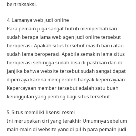
bertraksaksi.
4. Lamanya web judi online
Para pemain juga sangat butuh memperhatikan
sudah berapa lama web agen judi online tersebut
beroperasi. Apakah situs tersebut masih baru atau
sudah lama beroperasi. Apabila semakin lama situs
beroperasi sehingga sudah bisa di pastikan dan di
janjika bahwa website tersebut sudah sangat dapat
dipercaya karena memperoleh banyak kepercayaan .
Kepercayaan member tersebut adalah satu buah
keunggulan yang penting bagi situs tersebut.
5. Situs memiliki lisensi resmi
Ini merupakan ciri yang terakhir. Umumnya sebelum
main-main di website yang di pilih para pemain judi