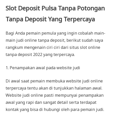
Slot Deposit Pulsa Tanpa Potongan
Tanpa Deposit Yang Terpercaya
Bagi Anda pemain pemula yang ingin cobalah main-
main judi online tanpa deposit, berikut sudah saya
rangkum mengenain ciri ciri dari situs slot online
tanpa deposit 2022 yang terpercaya.
1. Penampakan awal pada website judi
Di awal saat pemain membuka website judi online
terpercaya tentu akan di tunjukkan halaman awal.
Website judi online pasti mempunyai penampakan
awal yang rapi dan sangat detail serta terdapat
kontak yang bisa di hubungi oleh para pemain judi.