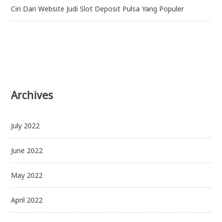
Ciri Dari Website Judi Slot Deposit Pulsa Yang Populer
Archives
July 2022
June 2022
May 2022
April 2022