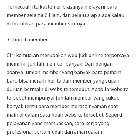
Terkecuali itu kastemer biasanya melayani para
member selama 24 jam, dan selalu siap siaga kalau
di butuhkan para member situnya.
3. Jumlah member
Ciri kemudian merupakan web judi online terpercaya
memiliki jumlah member banyak. Dari dengan
adanya jumlah member yang banyak para pemain
baru bisa meraih berita dari member yang sudah
duluan bermain di website tersebut. Apabila website
tersebut mempunyai jumlah member yang cukup
banyak tentu para member merasa nyaman saat
main di dalam satu buah website tersebut. Seperti,
pelayanan yang memuaskan, cara kerja yang
profesional serta mudah dan aman dalam