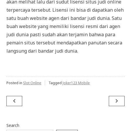
akan melihat lalu dari sudut lisensi situs judi online
terpercaya tersebut. Lisensi ini bisa di dapatkan oleh
satu buah website agen dari bandar judi dunia. Satu
buah website yang memiliki lisensi resmi dari agen
judi dunia pasti sudah akan terjamin bahwa para
pemain situs tersebut mendapatkan panutan secara
langsung dari bandar judi dunia.
Posted in
Slot Online
Tagged
Joker123 Mobile
Post
navigate_before
navigate_next
navigation
Search