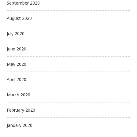
September 2020
August 2020
July 2020
June 2020
May 2020
April 2020
March 2020
February 2020
January 2020