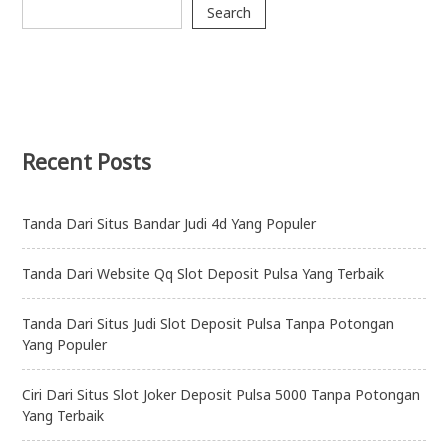
Search
Recent Posts
Tanda Dari Situs Bandar Judi 4d Yang Populer
Tanda Dari Website Qq Slot Deposit Pulsa Yang Terbaik
Tanda Dari Situs Judi Slot Deposit Pulsa Tanpa Potongan
Yang Populer
Ciri Dari Situs Slot Joker Deposit Pulsa 5000 Tanpa Potongan
Yang Terbaik