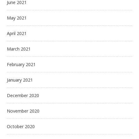
June 2021
May 2021
April 2021
March 2021
February 2021
January 2021
December 2020
November 2020
October 2020