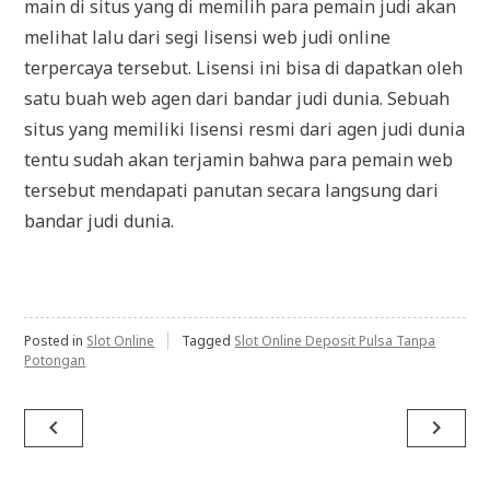
main di situs yang di memilih para pemain judi akan
melihat lalu dari segi lisensi web judi online
terpercaya tersebut. Lisensi ini bisa di dapatkan oleh
satu buah web agen dari bandar judi dunia. Sebuah
situs yang memiliki lisensi resmi dari agen judi dunia
tentu sudah akan terjamin bahwa para pemain web
tersebut mendapati panutan secara langsung dari
bandar judi dunia.
Posted in
Slot Online
Tagged
Slot Online Deposit Pulsa Tanpa
Potongan
Post
navigate_before
navigate_next
navigation