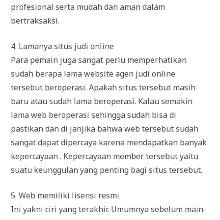
profesional serta mudah dan aman dalam
bertraksaksi.
4. Lamanya situs judi online
Para pemain juga sangat perlu memperhatikan
sudah berapa lama website agen judi online
tersebut beroperasi. Apakah situs tersebut masih
baru atau sudah lama beroperasi. Kalau semakin
lama web beroperasi sehingga sudah bisa di
pastikan dan di janjika bahwa web tersebut sudah
sangat dapat dipercaya karena mendapatkan banyak
kepercayaan . Kepercayaan member tersebut yaitu
suatu keunggulan yang penting bagi situs tersebut.
5. Web memiliki lisensi resmi
Ini yakni ciri yang terakhir. Umumnya sebelum main-