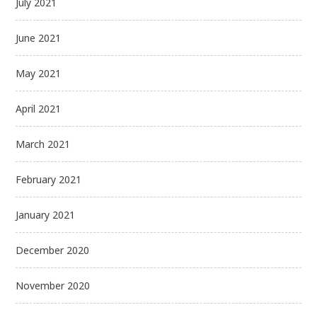
July 2021
June 2021
May 2021
April 2021
March 2021
February 2021
January 2021
December 2020
November 2020