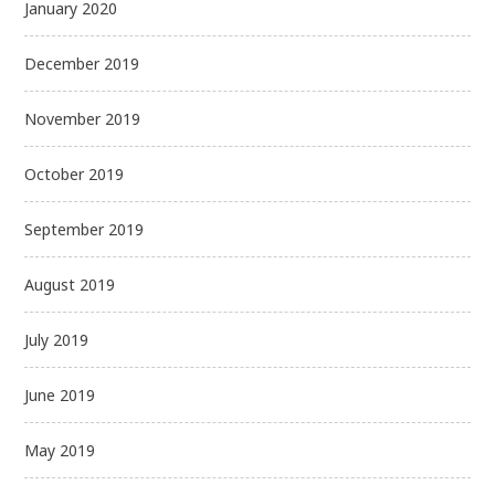
January 2020
December 2019
November 2019
October 2019
September 2019
August 2019
July 2019
June 2019
May 2019