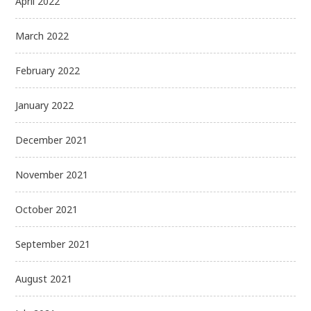
April 2022
March 2022
February 2022
January 2022
December 2021
November 2021
October 2021
September 2021
August 2021