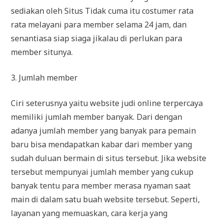
sediakan oleh Situs Tidak cuma itu costumer rata
rata melayani para member selama 24 jam, dan
senantiasa siap siaga jikalau di perlukan para
member situnya.
3. Jumlah member
Ciri seterusnya yaitu website judi online terpercaya
memiliki jumlah member banyak. Dari dengan
adanya jumlah member yang banyak para pemain
baru bisa mendapatkan kabar dari member yang
sudah duluan bermain di situs tersebut. Jika website
tersebut mempunyai jumlah member yang cukup
banyak tentu para member merasa nyaman saat
main di dalam satu buah website tersebut. Seperti,
layanan yang memuaskan, cara kerja yang