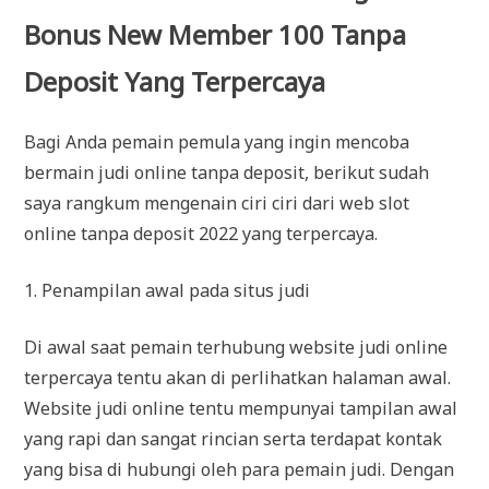
Bonus New Member 100 Tanpa
Deposit Yang Terpercaya
Bagi Anda pemain pemula yang ingin mencoba
bermain judi online tanpa deposit, berikut sudah
saya rangkum mengenain ciri ciri dari web slot
online tanpa deposit 2022 yang terpercaya.
1. Penampilan awal pada situs judi
Di awal saat pemain terhubung website judi online
terpercaya tentu akan di perlihatkan halaman awal.
Website judi online tentu mempunyai tampilan awal
yang rapi dan sangat rincian serta terdapat kontak
yang bisa di hubungi oleh para pemain judi. Dengan