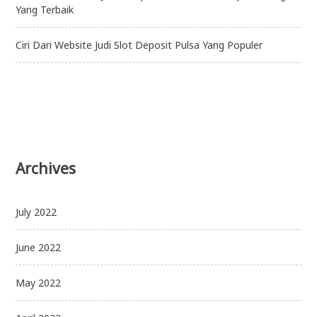
Yang Terbaik
Ciri Dari Website Judi Slot Deposit Pulsa Yang Populer
Archives
July 2022
June 2022
May 2022