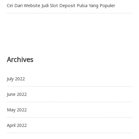
Ciri Dari Website Judi Slot Deposit Pulsa Yang Populer
Archives
July 2022
June 2022
May 2022
April 2022