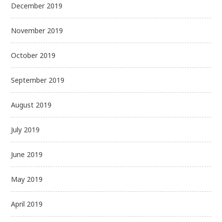
December 2019
November 2019
October 2019
September 2019
August 2019
July 2019
June 2019
May 2019
April 2019