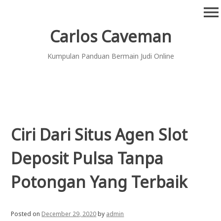
Skip
menu
to
content
Carlos Caveman
Kumpulan Panduan Bermain Judi Online
Ciri Dari Situs Agen Slot
Deposit Pulsa Tanpa
Potongan Yang Terbaik
Posted on
December 29, 2020
by
admin